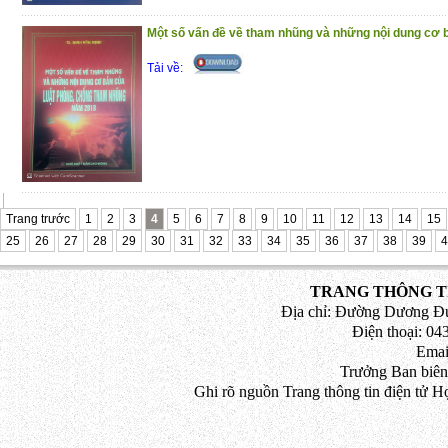
Một số vấn đề về tham nhũng và những nội dung cơ b
Tải về:
Trang trước
1
2
3
4
5
6
7
8
9
10
11
12
13
14
15
25
26
27
28
29
30
31
32
33
34
35
36
37
38
39
4
TRANG THÔNG TI
Địa chỉ: Đường Dương Đứ
Điện thoại: 043
Emai
Trưởng Ban biên
Ghi rõ nguồn Trang thông tin điện tử H