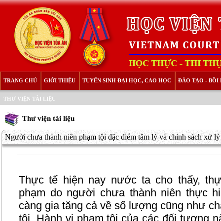
TRANG CHỦ
GIỚI THIỆU
TUYỂN SINH ĐẠI HỌC, CAO HỌC
ĐÀO TẠO - BỒ
THƯ VIỆN TÀI LIỆU
Thư viện tài liệu
Người chưa thành niên phạm tội đặc điểm tâm lý và chính sách xử lý
Thực tế hiện nay nước ta cho thấy, thực
phạm do người chưa thành niên thực h
càng gia tăng cả về số lượng cũng như c
tội. Hành vi phạm tội của các đối tượng 