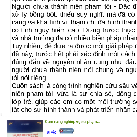
Người chưa thành niên phạm tội - Đặc đ
xử lý bồng bột, thiếu suy nghĩ, mà đã có 
càng và khá tinh vi, thậm chí đã hình thà
có tính nguy hiểm cao. Đứng trước thực t
và nhà trường đã có nhiều biện pháp nhằm
Tuy nhiên, để đưa ra được một giải pháp 
đề này, trước hết phải xác định một các
đúng đắn về nguyên nhân cũng như đặc 
người chưa thành niên nói chung và ng
tội nói riêng.
Cuốn sách là công trình nghiên cứu sâu v
niên phạm tội, vừa là sự chia sẻ, đồng 
lớp trẻ, giúp các em có một môi trường s
tốt cho sự hình thành và phát triển nhân 
pháp luật, để các em có một hành trang
Cẩm nang nghiệp vụ sư phạm...
vào cuộc sống
Tải về:
Trân trọng giới thiệu đến bạn đọc !