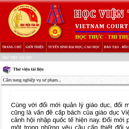
TRANG CHỦ
GIỚI THIỆU
TUYỂN SINH ĐẠI HỌC, CAO HỌC
ĐÀO TẠO - BỒ
THƯ VIỆN TÀI LIỆU
Thư viện tài liệu
Cẩm nang nghiệp vụ sư phạm...
Cùng với đổi mới quản lý giáo dục, đổi
cũng là vấn đề cấp bách của giáo dục Việ
cảnh hội nhập quốc tế hiện nay. Đổi mới
một trong những yêu cầu cấp thiết đối