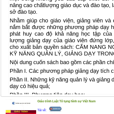
nâng cao chấtlượng giáo dục và đào tạo, 
sở đào tạo.
Nhằm giúp cho giáo viện, giảng viên và
nắm bắt được những phương pháp dạy họ
phát huy cao độ khả năng học tập của 
lượng giảng dạy của giáo viên đứng lớp
cho xuất bản quyền sách:
CẨM NANG N
KỸ NĂNG QUẢN LÝ, GIẢNG DẠY TRO
Nội dung cuốn sách bao gồm các phần chí
Phần I. Các phương pháp giảng dạy tích 
Phần II. Những kỹ năng quản lý và giảng d
dạy có hiệu quả;
Phần III. Phương tiện dạy học;
Giáo trình Luật Tố tụng hình sự Việt Nam
Phần IV. Lập kế hoạch giảng dạy và đánh 
Tải về:
Phần V. Kinh nghiệm dạy học trẻ mầm non