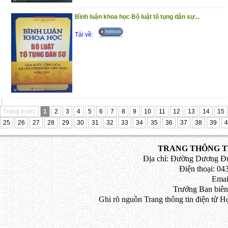
Bình luận khoa học Bộ luật tố tụng dân sự...
Tải về:
Trang trước
1
2
3
4
5
6
7
8
9
10
11
12
13
14
15
25
26
27
28
29
30
31
32
33
34
35
36
37
38
39
4
TRANG THÔNG TI
Địa chỉ: Đường Dương Đứ
Điện thoại: 043
Emai
Trưởng Ban biên
Ghi rõ nguồn Trang thông tin điện tử H