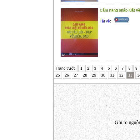
Cẩm nang pháp luật về 
Tải về:
Trang trước
1
2
3
4
5
6
7
8
9
25
26
27
28
29
30
31
32
33
3
Ghi rõ nguồn