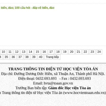
biển, đảo; 100 câu hỏi - đáp về biển, đảo
10
11
12
13
14
15
16
17
18
19
20
21
22
23
24
4
35
36
37
38
39
40
Trang tiếp
TRANG THÔNG TIN ĐIỆN TỬ HỌC VIỆN TÒA ÁN
Địa chỉ: Đường Dương Đức Hiền, xã Thuận An, Thành phố Hà Nội.
Điện thoại: 0432.693.693 - Fax : 0432.693.693
Email: hvta@toaan.gov.vn
Trưởng Ban biên tập:
Giám đốc Học viện Tòa án
 Trang thông tin điện tử Học viện Tòa án (www.hocvientoaan.edu.vn) 