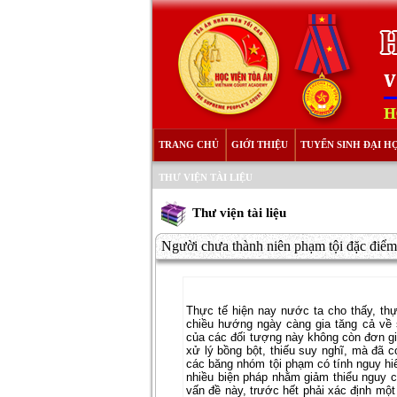
TRANG CHỦ
GIỚI THIỆU
TUYỂN SINH ĐẠI H
THƯ VIỆN TÀI LIỆU
Thư viện tài liệu
Người chưa thành niên phạm tội đặc điểm 
Thực tế hiện nay nước ta cho thấy, thự
chiều hướng ngày càng gia tăng cả về
của các đối tượng này không còn đơn gi
xử lý bồng bột, thiếu suy nghĩ, mà đã c
các băng nhóm tội phạm có tính nguy hiể
nhiều biện pháp nhằm giảm thiểu nguy c
vấn đề này, trước hết phải xác định m