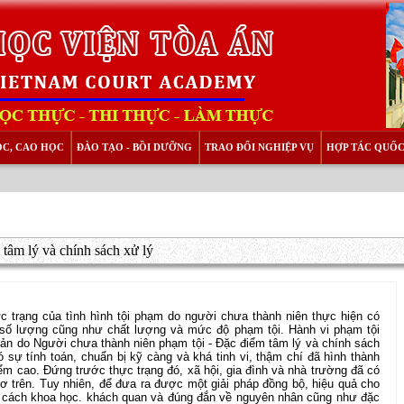
ỌC, CAO HỌC
ĐÀO TẠO - BỒI DƯỠNG
TRAO ĐỔI NGHIỆP VỤ
HỢP TÁC QUỐC
tâm lý và chính sách xử lý
c trạng của tình hình tội phạm do người chưa thành niên thực hiện có
 số lượng cũng như chất lượng và mức độ phạm tội. Hành vi phạm tội
ản do Người chưa thành niên phạm tội - Đặc điểm tâm lý và chính sách
ó sự tính toán, chuẩn bị kỹ càng và khá tinh vi, thậm chí đã hình thành
m cao. Đứng trước thực trạng đó, xã hội, gia đình và nhà trường đã có
ơ trên. Tuy nhiên, để đưa ra được một giải pháp đồng bộ, hiệu quả cho
ột cách khoa học. khách quan và đúng đắn về nguyên nhân cũng như đặc