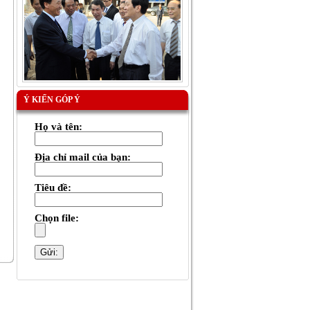
Ý KIẾN GÓP Ý
Họ và tên:
Địa chỉ mail của bạn:
Tiêu đề:
Chọn file: