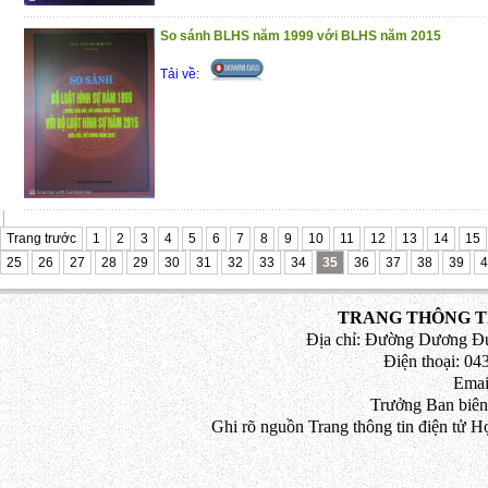
So sánh BLHS năm 1999 với BLHS năm 2015
Tải về:
Trang trước
1
2
3
4
5
6
7
8
9
10
11
12
13
14
15
25
26
27
28
29
30
31
32
33
34
35
36
37
38
39
4
TRANG THÔNG TI
Địa chỉ: Đường Dương Đứ
Điện thoại: 043
Emai
Trưởng Ban biên
Ghi rõ nguồn Trang thông tin điện tử H