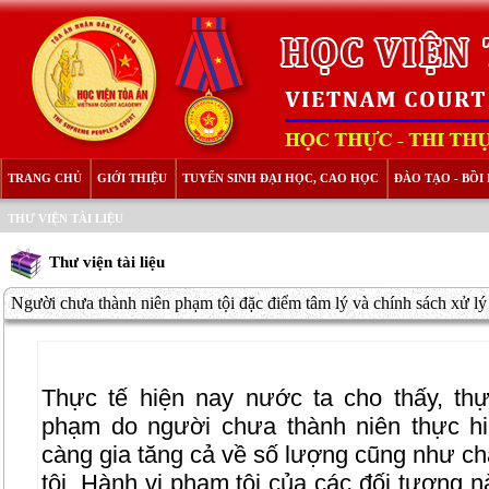
TRANG CHỦ
GIỚI THIỆU
TUYỂN SINH ĐẠI HỌC, CAO HỌC
ĐÀO TẠO - BỒ
THƯ VIỆN TÀI LIỆU
Thư viện tài liệu
Người chưa thành niên phạm tội đặc điểm tâm lý và chính sách xử lý
Thực tế hiện nay nước ta cho thấy, thực
phạm do người chưa thành niên thực h
càng gia tăng cả về số lượng cũng như c
tội. Hành vi phạm tội của các đối tượng 