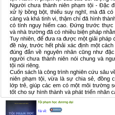
Người chưa thành niên phạm tội - Đặc đ
xử lý bồng bột, thiếu suy nghĩ, mà đã có 
càng và khá tinh vi, thậm chí đã hình thà
có tính nguy hiểm cao. Đứng trước thực t
và nhà trường đã có nhiều biện pháp nhằm
Tuy nhiên, để đưa ra được một giải pháp 
đề này, trước hết phải xác định một các
đúng đắn về nguyên nhân cũng như đặc 
người chưa thành niên nói chung và ng
tội nói riêng.
Cuốn sách là công trình nghiên cứu sâu v
niên phạm tội, vừa là sự chia sẻ, đồng 
lớp trẻ, giúp các em có một môi trường s
tốt cho sự hình thành và phát triển nhân 
pháp luật, để các em có một hành trang
Tội phạm học đương đại
vào cuộc sống
Tải về:
Trân trọng giới thiệu đến bạn đọc !