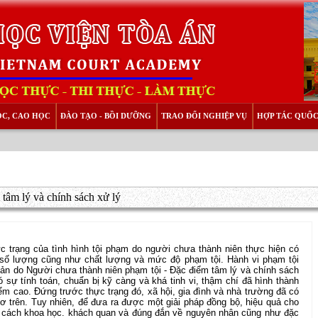
ỌC, CAO HỌC
ĐÀO TẠO - BỒI DƯỠNG
TRAO ĐỔI NGHIỆP VỤ
HỢP TÁC QUỐC
tâm lý và chính sách xử lý
c trạng của tình hình tội phạm do người chưa thành niên thực hiện có
 số lượng cũng như chất lượng và mức độ phạm tội. Hành vi phạm tội
ản do Người chưa thành niên phạm tội - Đặc điểm tâm lý và chính sách
ó sự tính toán, chuẩn bị kỹ càng và khá tinh vi, thậm chí đã hình thành
m cao. Đứng trước thực trạng đó, xã hội, gia đình và nhà trường đã có
ơ trên. Tuy nhiên, để đưa ra được một giải pháp đồng bộ, hiệu quả cho
ột cách khoa học. khách quan và đúng đắn về nguyên nhân cũng như đặc