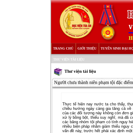
TRANG CHỦ
GIỚI THIỆU
TUYỂN SINH ĐẠI H
THƯ VIỆN TÀI LIỆU
Thư viện tài liệu
Người chưa thành niên phạm tội đặc điểm 
Thực tế hiện nay nước ta cho thấy, thự
chiều hướng ngày càng gia tăng cả về
của các đối tượng này không còn đơn gi
xử lý bồng bột, thiếu suy nghĩ, mà đã c
các băng nhóm tội phạm có tính nguy hiể
nhiều biện pháp nhằm giảm thiểu nguy c
vấn đề này, trước hết phải xác định m