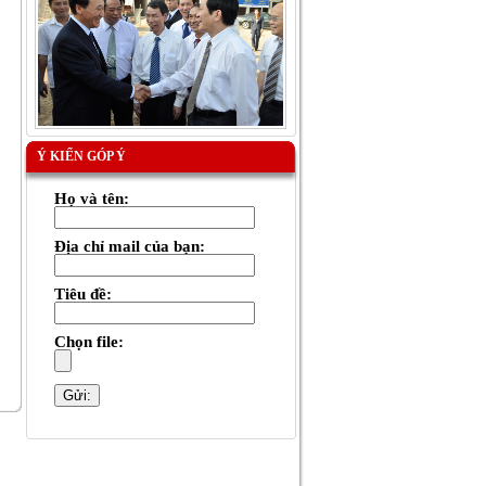
Ý KIẾN GÓP Ý
Họ và tên:
Địa chỉ mail của bạn:
Tiêu đề:
Chọn file: