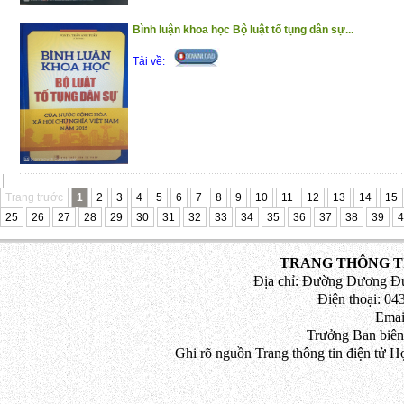
xâm hại phụ nữ, trẻ em cho tất cả các đối
Bình luận khoa học Bộ luật tố tụng dân sự...
Chúng tôi hy vọng cuốn sách sẽ là tài liệ
Tải về:
đọc
Trân trọng giới thiệu!
Trang trước
1
2
3
4
5
6
7
8
9
10
11
12
13
14
15
25
26
27
28
29
30
31
32
33
34
35
36
37
38
39
4
TRANG THÔNG TI
Địa chỉ: Đường Dương Đứ
Điện thoại: 043
Emai
Trưởng Ban biên
Ghi rõ nguồn Trang thông tin điện tử H