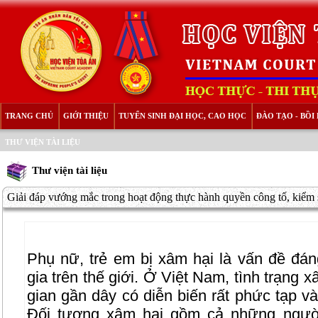
TRANG CHỦ
GIỚI THIỆU
TUYỂN SINH ĐẠI HỌC, CAO HỌC
ĐÀO TẠO - BỒ
THƯ VIỆN TÀI LIỆU
Thư viện tài liệu
Giải đáp vướng mắc trong hoạt động thực hành quyền công tố, kiểm s
Phụ nữ, trẻ em bị xâm hại là vấn đề đá
gia trên thế giới. Ở Việt Nam, tình trạng 
gian gần dây có diễn biến rất phức tạp v
Đối tượng xâm hại gồm cả những người t