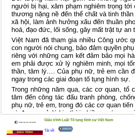
người bị hại, xâm phạm nghiêm trọng tới
thương nặng nề đến thể chất và tinh thần
xã hội, làm ảnh hưởng xấu đến thuần pho
hoá, đạo đức, lối sống, gây mất trật tự an 
Việt Nam đã tham gia nhiều Công ước q
con người nói chung, bảo đảm quyền phụ 
riêng với những cam kết đảm bảo mọi hàn
em phải được xử lý nghiêm minh, mọi tổn
thần, tâm lý…. Của phụ nữ, trẻ em cần đư
ngay trong các giai đoạn tố tụng hình sự.
Trong những năm qua, các cơ quan, tổ c
tâm đến công tác đấu tranh phòng, chố
phụ nữ, trẻ em, trong đó các cơ quan tiến
và đưa ra xử lý kịp thời nhiều vụ án, ngườ
mức án nghiêm khắc, tuy nhiên tình trạn
Giáo trình Luật Tố tụng hình sự Việt Nam
trẻ em vẫn chưa giảm mạnh. Do vậy, yêu
Tải về: