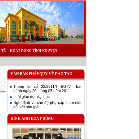
 TẾ
HOẠT ĐỘNG TÌNH NGUYỆN
VĂN BẢN PHÁP QUY VỀ ĐÀO TẠO
Thông tư số 22/2011/TT-BGTVT ban
hành ngày 30 tháng 05 năm 2011
Luật giáo dục đại học
Nghị định về chế độ phụ cấp thâm niên
đối với nhà giáo
HÌNH ẢNH HOẠT ĐỘNG