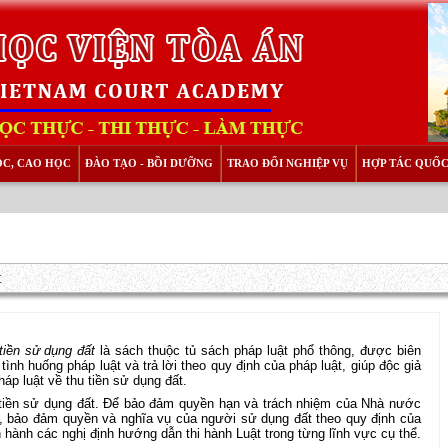
ỌC, CAO HỌC
ĐÀO TẠO - BỒI DƯỠNG
TRAO ĐỔI NGHIỆP VỤ
HỢP TÁC QUỐC
t
tiền sử dụng đất
là sách thuộc tủ sách pháp luật phổ thông, được biên
ình huống pháp luật và trả lời theo quy định của pháp luật, giúp độc giả
háp luật về thu tiền sử dụng đất.
u tiền sử dụng đất. Để bảo đảm quyền hạn và trách nhiệm của Nhà nước
i, bảo đảm quyền và nghĩa vụ của người sử dụng đất theo quy định của
 hành các nghị định hướng dẫn thi hành Luật trong từng lĩnh vực cụ thể.