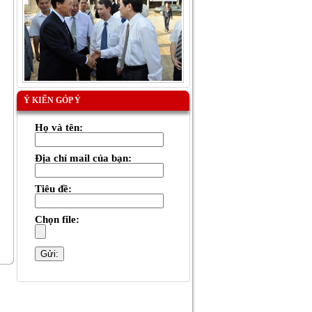
Ý KIẾN GÓP Ý
Họ và tên:
Địa chỉ mail của bạn:
Tiêu đề:
Chọn file: