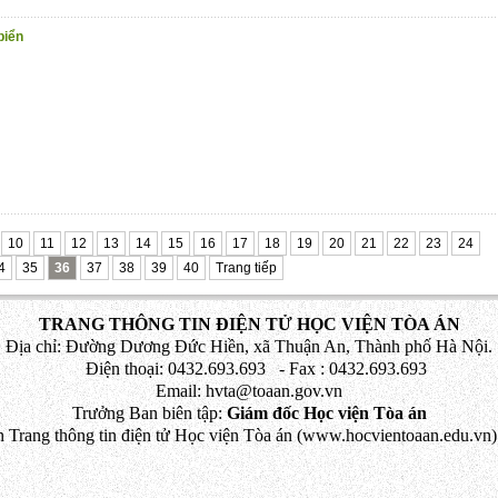
biển
10
11
12
13
14
15
16
17
18
19
20
21
22
23
24
4
35
36
37
38
39
40
Trang tiếp
TRANG THÔNG TIN ĐIỆN TỬ HỌC VIỆN TÒA ÁN
Địa chỉ: Đường Dương Đức Hiền, xã Thuận An, Thành phố Hà Nội.
Điện thoại: 0432.693.693 - Fax : 0432.693.693
Email: hvta@toaan.gov.vn
Trưởng Ban biên tập:
Giám đốc Học viện Tòa án
 Trang thông tin điện tử Học viện Tòa án (www.hocvientoaan.edu.vn) 