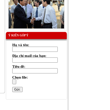
Ý KIẾN GÓP Ý
Họ và tên:
Địa chỉ mail của bạn:
Tiêu đề:
Chọn file: