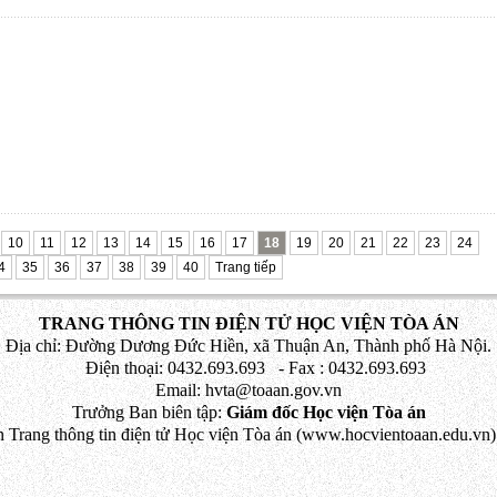
10
11
12
13
14
15
16
17
18
19
20
21
22
23
24
4
35
36
37
38
39
40
Trang tiếp
TRANG THÔNG TIN ĐIỆN TỬ HỌC VIỆN TÒA ÁN
Địa chỉ: Đường Dương Đức Hiền, xã Thuận An, Thành phố Hà Nội.
Điện thoại: 0432.693.693 - Fax : 0432.693.693
Email: hvta@toaan.gov.vn
Trưởng Ban biên tập:
Giám đốc Học viện Tòa án
 Trang thông tin điện tử Học viện Tòa án (www.hocvientoaan.edu.vn) 