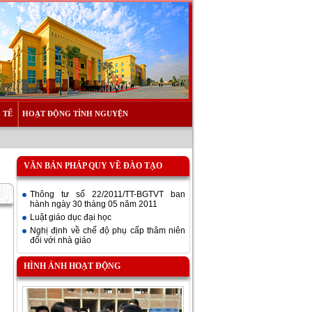
 TẾ
HOẠT ĐỘNG TÌNH NGUYỆN
VĂN BẢN PHÁP QUY VỀ ĐÀO TẠO
Thông tư số 22/2011/TT-BGTVT ban
hành ngày 30 tháng 05 năm 2011
Luật giáo dục đại học
Nghị định về chế độ phụ cấp thâm niên
đối với nhà giáo
HÌNH ẢNH HOẠT ĐỘNG