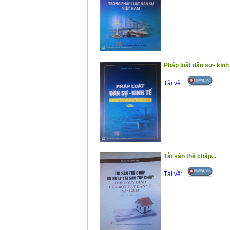
Pháp luật dân sự- kinh t
Tải về:
Tài sản thế chấp...
Tải về: