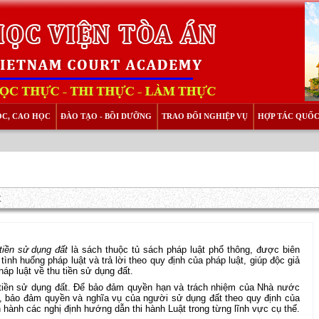
ỌC, CAO HỌC
ĐÀO TẠO - BỒI DƯỠNG
TRAO ĐỔI NGHIỆP VỤ
HỢP TÁC QUỐC
t
tiền sử dụng đất
là sách thuộc tủ sách pháp luật phổ thông, được biên
ình huống pháp luật và trả lời theo quy định của pháp luật, giúp độc giả
háp luật về thu tiền sử dụng đất.
u tiền sử dụng đất. Để bảo đảm quyền hạn và trách nhiệm của Nhà nước
i, bảo đảm quyền và nghĩa vụ của người sử dụng đất theo quy định của
 hành các nghị định hướng dẫn thi hành Luật trong từng lĩnh vực cụ thể.