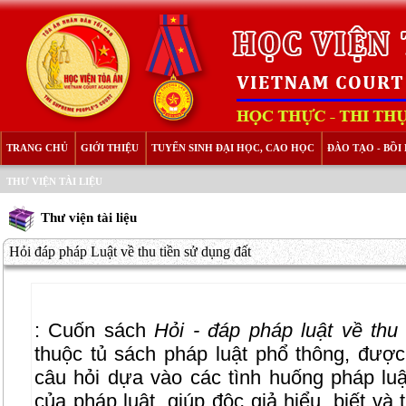
TRANG CHỦ
GIỚI THIỆU
TUYỂN SINH ĐẠI HỌC, CAO HỌC
ĐÀO TẠO - BỒ
THƯ VIỆN TÀI LIỆU
Thư viện tài liệu
Hỏi đáp pháp Luật về thu tiền sử dụng đất
: Cuốn sách
Hỏi - đáp pháp luật về thu
thuộc tủ sách pháp luật phổ thông, được
câu hỏi dựa vào các tình huống pháp luật
của pháp luật, giúp độc giả hiểu, biết và