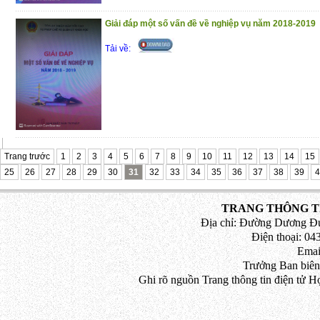
Giải đáp một số vấn đề về nghiệp vụ năm 2018-2019
Tải về:
Trang trước
1
2
3
4
5
6
7
8
9
10
11
12
13
14
15
25
26
27
28
29
30
31
32
33
34
35
36
37
38
39
4
TRANG THÔNG TI
Địa chỉ: Đường Dương Đứ
Điện thoại: 043
Emai
Trưởng Ban biên
Ghi rõ nguồn Trang thông tin điện tử H