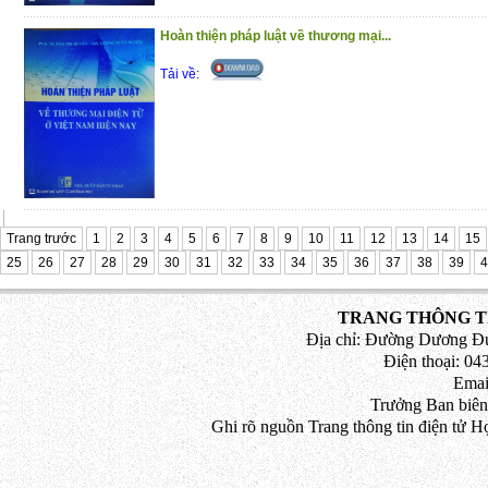
Hoàn thiện pháp luật về thương mại...
Tải về:
Trang trước
1
2
3
4
5
6
7
8
9
10
11
12
13
14
15
25
26
27
28
29
30
31
32
33
34
35
36
37
38
39
4
TRANG THÔNG TI
Địa chỉ: Đường Dương Đứ
Điện thoại: 043
Emai
Trưởng Ban biên
Ghi rõ nguồn Trang thông tin điện tử H