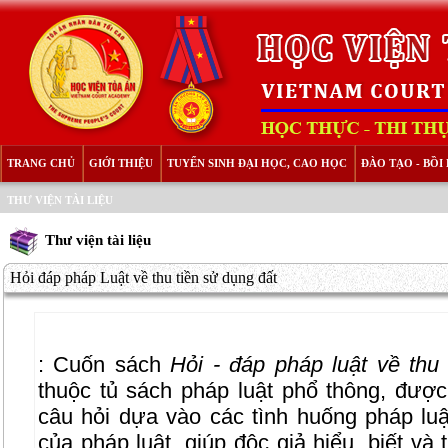
TRANG CHỦ
GIỚI THIỆU
TUYỂN SINH ĐẠI HỌC, CAO HỌC
ĐÀO TẠO - BỒ
THƯ VIỆN TÀI LIỆU
Thư viện tài liệu
Hỏi đáp pháp Luật về thu tiền sử dụng đất
: Cuốn sách
Hỏi - đáp pháp luật về thu
thuộc tủ sách pháp luật phổ thông, được
câu hỏi dựa vào các tình huống pháp luật
của pháp luật, giúp độc giả hiểu, biết và