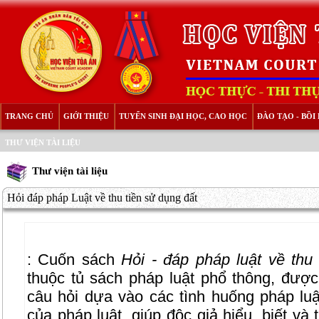
TRANG CHỦ
GIỚI THIỆU
TUYỂN SINH ĐẠI HỌC, CAO HỌC
ĐÀO TẠO - BỒ
THƯ VIỆN TÀI LIỆU
Thư viện tài liệu
Hỏi đáp pháp Luật về thu tiền sử dụng đất
: Cuốn sách
Hỏi - đáp pháp luật về thu
thuộc tủ sách pháp luật phổ thông, được
câu hỏi dựa vào các tình huống pháp luật
của pháp luật, giúp độc giả hiểu, biết và