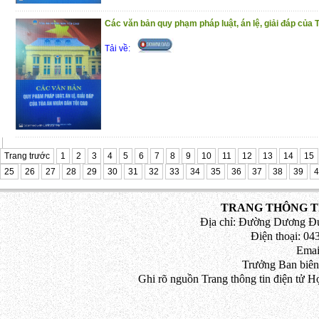
Các văn bản quy phạm pháp luật, án lệ, giải đáp củ
Tải về:
Trang trước
1
2
3
4
5
6
7
8
9
10
11
12
13
14
15
25
26
27
28
29
30
31
32
33
34
35
36
37
38
39
4
TRANG THÔNG TI
Địa chỉ: Đường Dương Đứ
Điện thoại: 043
Emai
Trưởng Ban biên
Ghi rõ nguồn Trang thông tin điện tử H