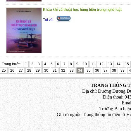
Khẩu khí và thuật học hùng biện trong nghề luật
Tải về:
Trang trước
1
2
3
4
5
6
7
8
9
10
11
12
13
14
15
25
26
27
28
29
30
31
32
33
34
35
36
37
38
39
4
TRANG THÔNG TI
Địa chỉ: Đường Dương Đứ
Điện thoại: 043
Emai
Trưởng Ban biên
Ghi rõ nguồn Trang thông tin điện tử H