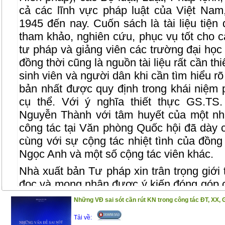
cả các lĩnh vực pháp luật của Việt Na
1945 đến nay. Cuốn sách là tài liệu tiện
tham khảo, nghiên cứu, phục vụ tốt cho 
tư pháp và giảng viên các trường đại học
đồng thời cũng là nguồn tài liệu rất cần t
sinh viên và người dân khi cần tìm hiểu rõ
bản nhất được quy định trong khái niệm 
cụ thể. Với ý nghĩa thiết thực GS.TS
Nguyễn Thành với tâm huyết của một nh
công tác tại Văn phòng Quốc hội đã dày 
cùng với sự cộng tác nhiệt tình của đồn
Ngọc Anh và một số cộng tác viên khác.
Nhà xuất bản Tư pháp xin trân trọng giới
đọc và mong nhận được ý kiến đóng góp 
được hoàn thiện hơn trong lần tái bản
Những VĐ sai sót cần rút KN trong công tác ĐT, XX, 
Tải về: