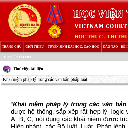
TRANG CHỦ
GIỚI THIỆU
TUYỂN SINH ĐẠI HỌC, CAO HỌC
ĐÀO TẠO - BỒ
THƯ VIỆN TÀI LIỆU
Thư viện tài liệu
Khái niệm pháp lý trong các văn bản pháp luật
“
Khái niệm pháp lý trong các văn bản
được hệ thống, sắp xếp rất hợp lý, logic 
A, B, C, nội dung các khái niệm được trí
Hiến pháp), các Bộ luật, Luật, Pháp lệnh, 