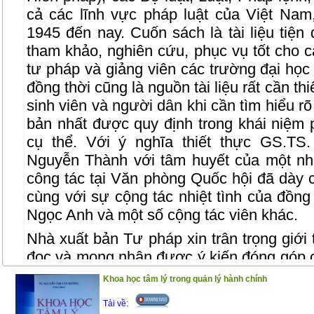
cả các lĩnh vực pháp luật của Việt Na
1945 đến nay. Cuốn sách là tài liệu tiện
tham khảo, nghiên cứu, phục vụ tốt cho 
tư pháp và giảng viên các trường đại học
đồng thời cũng là nguồn tài liệu rất cần t
sinh viên và người dân khi cần tìm hiểu rõ
bản nhất được quy định trong khái niệm 
cụ thể. Với ý nghĩa thiết thực GS.TS
Nguyễn Thành với tâm huyết của một nh
công tác tại Văn phòng Quốc hội đã dày 
cùng với sự cộng tác nhiệt tình của đồn
Ngọc Anh và một số cộng tác viên khác.
Nhà xuất bản Tư pháp xin trân trọng giới
đọc và mong nhận được ý kiến đóng góp 
được hoàn thiện hơn trong lần tái bản
Khoa học tâm lý trong quản lý hành chính
Tải về: