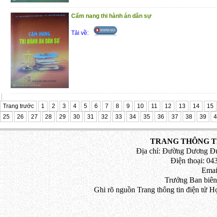
Cẩm nang thi hành án dân sự
Tải về:
Trang trước
1
2
3
4
5
6
7
8
9
10
11
12
13
14
15
25
26
27
28
29
30
31
32
33
34
35
36
37
38
39
4
TRANG THÔNG TI
Địa chỉ: Đường Dương Đứ
Điện thoại: 043
Emai
Trưởng Ban biên
Ghi rõ nguồn Trang thông tin điện tử H