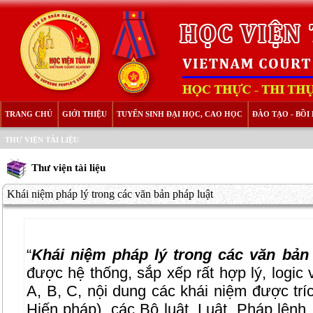
TRANG CHỦ
GIỚI THIỆU
TUYỂN SINH ĐẠI HỌC, CAO HỌC
ĐÀO TẠO - BỒ
THƯ VIỆN TÀI LIỆU
Thư viện tài liệu
Khái niệm pháp lý trong các văn bản pháp luật
“
Khái niệm pháp lý trong các văn bản
được hệ thống, sắp xếp rất hợp lý, logic 
A, B, C, nội dung các khái niệm được trí
Hiến pháp), các Bộ luật, Luật, Pháp lệnh, 