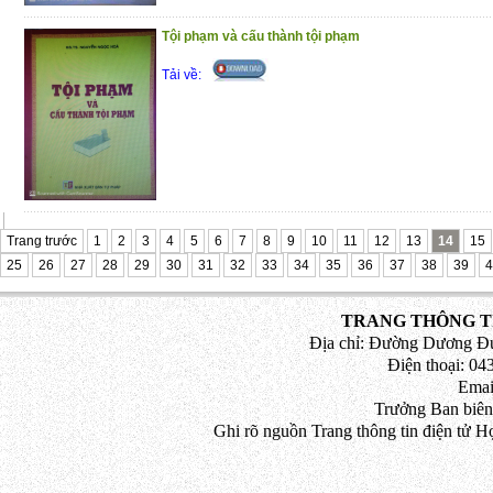
Tội phạm và cấu thành tội phạm
Tải về:
Trang trước
1
2
3
4
5
6
7
8
9
10
11
12
13
14
15
25
26
27
28
29
30
31
32
33
34
35
36
37
38
39
4
TRANG THÔNG TI
Địa chỉ: Đường Dương Đứ
Điện thoại: 043
Emai
Trưởng Ban biên
Ghi rõ nguồn Trang thông tin điện tử H