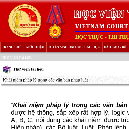
TRANG CHỦ
GIỚI THIỆU
TUYỂN SINH ĐẠI HỌC, CAO HỌC
ĐÀO TẠO - BỒ
THƯ VIỆN TÀI LIỆU
Thư viện tài liệu
Khái niệm pháp lý trong các văn bản pháp luật
“
Khái niệm pháp lý trong các văn bản
được hệ thống, sắp xếp rất hợp lý, logic 
A, B, C, nội dung các khái niệm được trí
Hiến pháp), các Bộ luật, Luật, Pháp lệnh, 