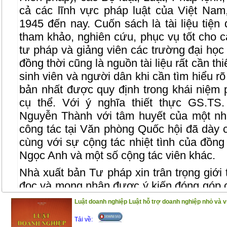
cả các lĩnh vực pháp luật của Việt Na
1945 đến nay. Cuốn sách là tài liệu tiện
tham khảo, nghiên cứu, phục vụ tốt cho 
tư pháp và giảng viên các trường đại học
đồng thời cũng là nguồn tài liệu rất cần t
sinh viên và người dân khi cần tìm hiểu rõ
bản nhất được quy định trong khái niệm 
cụ thể. Với ý nghĩa thiết thực GS.TS
Nguyễn Thành với tâm huyết của một nh
công tác tại Văn phòng Quốc hội đã dày 
cùng với sự cộng tác nhiệt tình của đồn
Ngọc Anh và một số cộng tác viên khác.
Nhà xuất bản Tư pháp xin trân trọng giới
đọc và mong nhận được ý kiến đóng góp 
được hoàn thiện hơn trong lần tái bản
Luật doanh nghiệp Luật hỗ trợ doanh nghiệp nhỏ và v
Tải về: