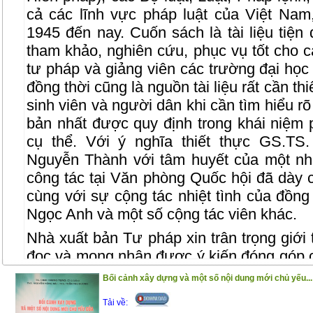
cả các lĩnh vực pháp luật của Việt Na
1945 đến nay. Cuốn sách là tài liệu tiện
tham khảo, nghiên cứu, phục vụ tốt cho 
tư pháp và giảng viên các trường đại học
đồng thời cũng là nguồn tài liệu rất cần t
sinh viên và người dân khi cần tìm hiểu rõ
bản nhất được quy định trong khái niệm 
cụ thể. Với ý nghĩa thiết thực GS.TS
Nguyễn Thành với tâm huyết của một nh
công tác tại Văn phòng Quốc hội đã dày 
cùng với sự cộng tác nhiệt tình của đồn
Ngọc Anh và một số cộng tác viên khác.
Nhà xuất bản Tư pháp xin trân trọng giới
đọc và mong nhận được ý kiến đóng góp 
được hoàn thiện hơn trong lần tái bản
Bối cảnh xây dựng và một số nội dung mới chủ yếu...
Tải về: