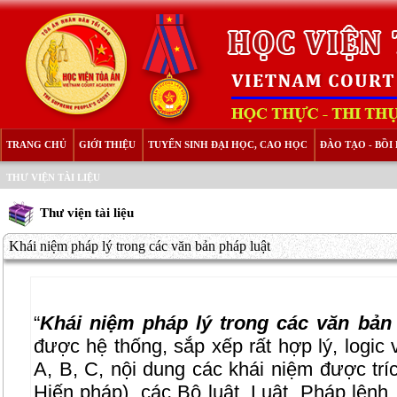
TRANG CHỦ
GIỚI THIỆU
TUYỂN SINH ĐẠI HỌC, CAO HỌC
ĐÀO TẠO - BỒ
THƯ VIỆN TÀI LIỆU
Thư viện tài liệu
Khái niệm pháp lý trong các văn bản pháp luật
“
Khái niệm pháp lý trong các văn bản
được hệ thống, sắp xếp rất hợp lý, logic 
A, B, C, nội dung các khái niệm được trí
Hiến pháp), các Bộ luật, Luật, Pháp lệnh, 