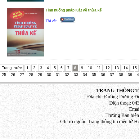
Tình huống pháp luật về thừa kế
Tải về:
Trang trước
1
2
3
4
5
6
7
8
9
10
11
12
13
14
15
25
26
27
28
29
30
31
32
33
34
35
36
37
38
39
4
TRANG THÔNG TI
Địa chỉ: Đường Dương Đứ
Điện thoại: 043
Emai
Trưởng Ban biên
Ghi rõ nguồn Trang thông tin điện tử H