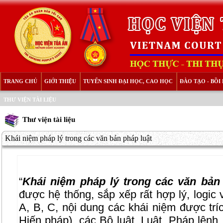
TRANG CHỦ
GIỚI THIỆU
TUYỂN SINH ĐẠI HỌC, CAO HỌC
ĐÀO TẠO - BỒ
THƯ VIỆN TÀI LIỆU
Thư viện tài liệu
Khái niệm pháp lý trong các văn bản pháp luật
“
Khái niệm pháp lý trong các văn bản
được hệ thống, sắp xếp rất hợp lý, logic 
A, B, C, nội dung các khái niệm được trí
Hiến pháp), các Bộ luật, Luật, Pháp lệnh, 