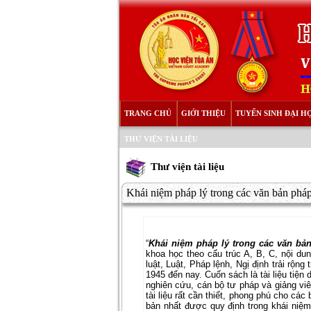
TRANG CHỦ
GIỚI THIỆU
TUYỂN SINH ĐẠI H
THƯ VIỆN TÀI LIỆU
Thư viện tài liệu
Khái niệm pháp lý trong các văn bản pháp
“
Khái niệm pháp lý trong các văn bả
khoa học theo cấu trúc A, B, C, nội du
luật, Luật, Pháp lệnh, Ngị định trải rộn
1945 đến nay. Cuốn sách là tài liệu tiện
nghiên cứu, cán bộ tư pháp và giảng viê
tài liệu rất cần thiết, phong phú cho các
bản nhất được quy định trong khái niệm