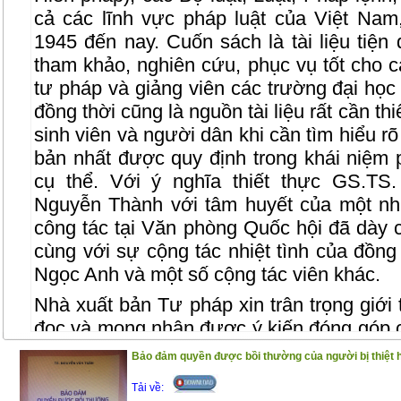
cả các lĩnh vực pháp luật của Việt Na
1945 đến nay. Cuốn sách là tài liệu tiện
tham khảo, nghiên cứu, phục vụ tốt cho 
tư pháp và giảng viên các trường đại học
đồng thời cũng là nguồn tài liệu rất cần t
sinh viên và người dân khi cần tìm hiểu rõ
bản nhất được quy định trong khái niệm 
cụ thể. Với ý nghĩa thiết thực GS.TS
Nguyễn Thành với tâm huyết của một nh
công tác tại Văn phòng Quốc hội đã dày 
cùng với sự cộng tác nhiệt tình của đồn
Ngọc Anh và một số cộng tác viên khác.
Nhà xuất bản Tư pháp xin trân trọng giới
đọc và mong nhận được ý kiến đóng góp 
được hoàn thiện hơn trong lần tái bản
Bảo đảm quyền được bồi thường của người bị thiệt 
Tải về: