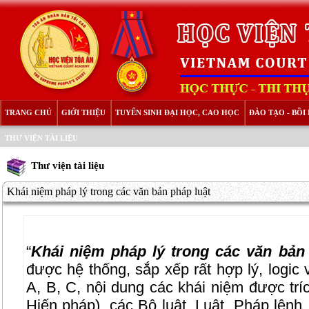
TRANG CHỦ
GIỚI THIỆU
TUYỂN SINH ĐẠI HỌC, CAO HỌC
ĐÀO TẠO - BỒ
THƯ VIỆN TÀI LIỆU
Thư viện tài liệu
Khái niệm pháp lý trong các văn bản pháp luật
“
Khái niệm pháp lý trong các văn bản
được hệ thống, sắp xếp rất hợp lý, logic 
A, B, C, nội dung các khái niệm được trí
Hiến pháp), các Bộ luật, Luật, Pháp lệnh, 