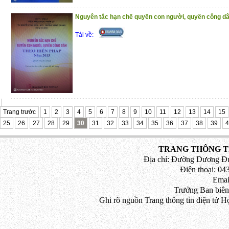
Nguyên tắc hạn chế quyền con người, quyền công dâ
Tải về:
Trang trước
1
2
3
4
5
6
7
8
9
10
11
12
13
14
15
25
26
27
28
29
30
31
32
33
34
35
36
37
38
39
4
TRANG THÔNG TI
Địa chỉ: Đường Dương Đứ
Điện thoại: 043
Emai
Trưởng Ban biên
Ghi rõ nguồn Trang thông tin điện tử H