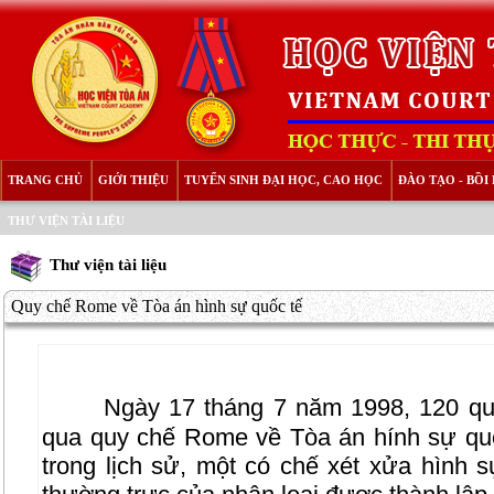
TRANG CHỦ
GIỚI THIỆU
TUYỂN SINH ĐẠI HỌC, CAO HỌC
ĐÀO TẠO - BỒ
THƯ VIỆN TÀI LIỆU
Thư viện tài liệu
Quy chế Rome về Tòa án hình sự quốc tế
Ngày 17 tháng 7 năm 1998, 120 qu
qua quy chế Rome về Tòa án hính sự quốc
trong lịch sử, một có chế xét xửa hình 