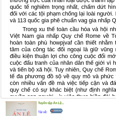
thường trực của nhân loại được thành lập
quốc tế nghiêm trọng nhất, chấm dứt hìn
đối với các tội phạm chống lại loài người.
và 113 quốc gia phê chuẩn vag gia nhấp Q
Trong xu thế toàn cầu hóa và hội nh
Việt Nam gia nhấp Quy chế Rome về Tò
hoàn toàn phù howpjvaf cần thiết nhằm 
tâm của công tác đối ngoại là giữ vũng 
điều kiện thuận lợi cho công cuộc đổi m
cuộc đấu tranh của nhân dân thế giới vì h
và tiến bộ xã hội. Tuy nhiên, Quy chế R
tế đa phương đồ sộ về quy mô và phức t
còn nhiều vấn đề mà việc tiếp cận và đ
quy chế có sự khác biệt (như định nghĩa
quyền con người…); việc thực hiền đòi h
đối khắt khe, có thể ảnh hưởng tới nhiều
Tuyển tập Án Lệ...
đặc biệt đòi hỏi phải sửa đổi, bổ sung hệ
Tải về: