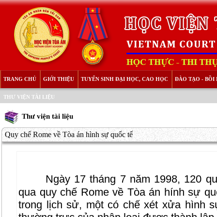
TRANG CHỦ
GIỚI THIỆU
TUYỂN SINH ĐẠI HỌC, CAO HỌC
ĐÀO TẠO - BỒ
THƯ VIỆN TÀI LIỆU
Thư viện tài liệu
Quy chế Rome về Tòa án hình sự quốc tế
Ngày 17 tháng 7 năm 1998, 120 qu
qua quy chế Rome về Tòa án hính sự quốc
trong lịch sử, một có chế xét xửa hình 