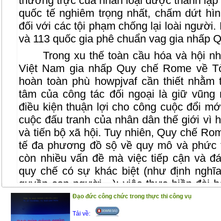
thường trực của nhân loại được thành lập
quốc tế nghiêm trọng nhất, chấm dứt hìn
đối với các tội phạm chống lại loài người.
và 113 quốc gia phê chuẩn vag gia nhấp Q
Trong xu thế toàn cầu hóa và hội nh
Việt Nam gia nhấp Quy chế Rome về Tò
hoàn toàn phù howpjvaf cần thiết nhằm 
tâm của công tác đối ngoại là giữ vũng 
điều kiện thuận lợi cho công cuộc đổi m
cuộc đấu tranh của nhân dân thế giới vì h
và tiến bộ xã hội. Tuy nhiên, Quy chế R
tế đa phương đồ sộ về quy mô và phức t
còn nhiều vấn đề mà việc tiếp cận và đ
quy chế có sự khác biệt (như định nghĩa
quyền con người…); việc thực hiền đòi h
đối khắt khe, có thể ảnh hưởng tới nhiều
Đạo đức công chức trong thực thi công vụ
đặc biệt đòi hỏi phải sửa đổi, bổ sung hệ
Tải về: