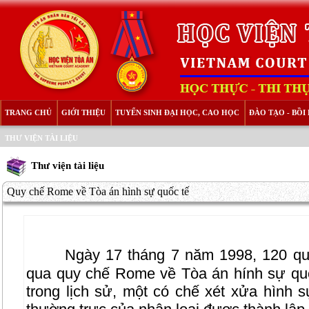
TRANG CHỦ
GIỚI THIỆU
TUYỂN SINH ĐẠI HỌC, CAO HỌC
ĐÀO TẠO - BỒ
THƯ VIỆN TÀI LIỆU
Thư viện tài liệu
Quy chế Rome về Tòa án hình sự quốc tế
Ngày 17 tháng 7 năm 1998, 120 qu
qua quy chế Rome về Tòa án hính sự quốc
trong lịch sử, một có chế xét xửa hình 