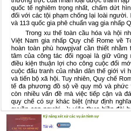
thường trực của nhân loại được thành lập
quốc tế nghiêm trọng nhất, chấm dứt hìn
đối với các tội phạm chống lại loài người.
và 113 quốc gia phê chuẩn vag gia nhấp Q
Trong xu thế toàn cầu hóa và hội nh
Việt Nam gia nhấp Quy chế Rome về Tò
hoàn toàn phù howpjvaf cần thiết nhằm 
tâm của công tác đối ngoại là giữ vũng 
điều kiện thuận lợi cho công cuộc đổi m
cuộc đấu tranh của nhân dân thế giới vì h
và tiến bộ xã hội. Tuy nhiên, Quy chế R
tế đa phương đồ sộ về quy mô và phức t
còn nhiều vấn đề mà việc tiếp cận và đ
quy chế có sự khác biệt (như định nghĩa
quyền con người…); việc thực hiền đòi h
đối khắt khe, có thể ảnh hưởng tới nhiều
Kỹ năng xét xử các vụ án hình sự
đặc biệt đòi hỏi phải sửa đổi, bổ sung hệ
Tải về: