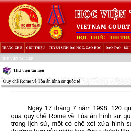
TRANG CHỦ
GIỚI THIỆU
TUYỂN SINH ĐẠI HỌC, CAO HỌC
ĐÀO TẠO - BỒ
THƯ VIỆN TÀI LIỆU
Thư viện tài liệu
Quy chế Rome về Tòa án hình sự quốc tế
Ngày 17 tháng 7 năm 1998, 120 qu
qua quy chế Rome về Tòa án hính sự quốc
trong lịch sử, một có chế xét xửa hình 