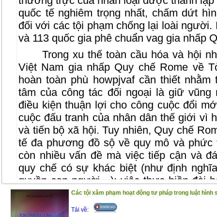
thường trực của nhân loại được thành lập
quốc tế nghiêm trọng nhất, chấm dứt hìn
đối với các tội phạm chống lại loài người.
và 113 quốc gia phê chuẩn vag gia nhấp Q
Trong xu thế toàn cầu hóa và hội nh
Việt Nam gia nhấp Quy chế Rome về Tò
hoàn toàn phù howpjvaf cần thiết nhằm 
tâm của công tác đối ngoại là giữ vũng 
điều kiện thuận lợi cho công cuộc đổi m
cuộc đấu tranh của nhân dân thế giới vì h
và tiến bộ xã hội. Tuy nhiên, Quy chế R
tế đa phương đồ sộ về quy mô và phức t
còn nhiều vấn đề mà việc tiếp cận và đ
quy chế có sự khác biệt (như định nghĩa
quyền con người…); việc thực hiền đòi h
đối khắt khe, có thể ảnh hưởng tới nhiều
Các tội xâm phạm hoạt động tư pháp trong luật hình
đặc biệt đòi hỏi phải sửa đổi, bổ sung hệ
Tải về: