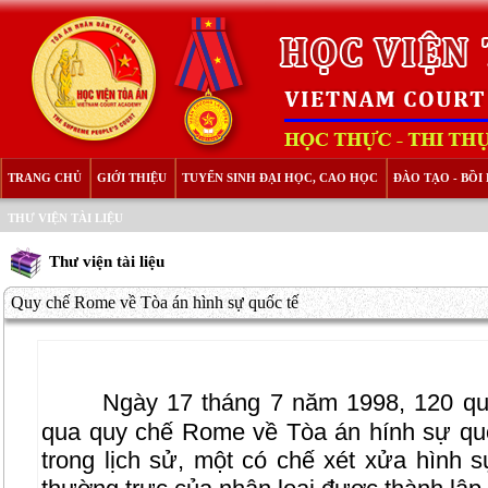
TRANG CHỦ
GIỚI THIỆU
TUYỂN SINH ĐẠI HỌC, CAO HỌC
ĐÀO TẠO - BỒ
THƯ VIỆN TÀI LIỆU
Thư viện tài liệu
Quy chế Rome về Tòa án hình sự quốc tế
Ngày 17 tháng 7 năm 1998, 120 qu
qua quy chế Rome về Tòa án hính sự quốc
trong lịch sử, một có chế xét xửa hình 