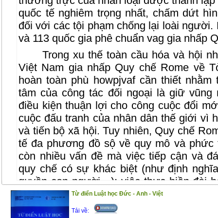
thường trực của nhân loại được thành lập
quốc tế nghiêm trọng nhất, chấm dứt hìn
đối với các tội phạm chống lại loài người.
và 113 quốc gia phê chuẩn vag gia nhấp Q
Trong xu thế toàn cầu hóa và hội nh
Việt Nam gia nhấp Quy chế Rome về Tò
hoàn toàn phù howpjvaf cần thiết nhằm 
tâm của công tác đối ngoại là giữ vũng 
điều kiện thuận lợi cho công cuộc đổi m
cuộc đấu tranh của nhân dân thế giới vì h
và tiến bộ xã hội. Tuy nhiên, Quy chế R
tế đa phương đồ sộ về quy mô và phức t
còn nhiều vấn đề mà việc tiếp cận và đ
quy chế có sự khác biệt (như định nghĩa
quyền con người…); việc thực hiền đòi h
đối khắt khe, có thể ảnh hưởng tới nhiều
Từ điển Luật học Đức - Anh - Việt
đặc biệt đòi hỏi phải sửa đổi, bổ sung hệ
Tải về: