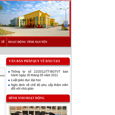
 TẾ
HOẠT ĐỘNG TÌNH NGUYỆN
VĂN BẢN PHÁP QUY VỀ ĐÀO TẠO
Thông tư số 22/2011/TT-BGTVT ban
hành ngày 30 tháng 05 năm 2011
Luật giáo dục đại học
Nghị định về chế độ phụ cấp thâm niên
đối với nhà giáo
HÌNH ẢNH HOẠT ĐỘNG