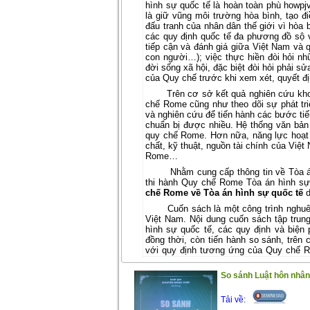
hình sự quốc tế là hoàn toàn phù howpjv
là giữ vũng môi trường hòa bình, tạo đ
đấu tranh của nhân dân thế giới vì hòa 
các quy định quốc tế đa phương đồ sộ 
tiếp cận và đánh giá giữa Việt Nam và 
con người…); việc thực hiền đòi hỏi nh
đời sống xã hội, đặc biệt đòi hỏi phải s
của Quy chế trước khi xem xét, quyết địn
Trên cơ sở kết quả nghiên cứu kh
chế Rome cũng như theo dõi sự phát tri
và nghiên cứu để tiến hành các bước ti
chuẩn bị được nhiều. Hệ thống văn bản
quy chế Rome. Hơn nữa, năng lực hoạt 
chất, kỹ thuật, nguồn tài chính của Việ
Rome…
Nhằm cung cấp thông tin về Tòa án
thi hành Quy chế Rome Tòa án hình sự 
chế Rome về Tòa án hình sự quốc tế
Cuốn sách là một công trình nghu
Việt Nam. Nội dung cuốn sách tập trung 
hình sự quốc tế, các quy định và biện 
đồng thời, còn tiến hành so sánh, trên
với quy định tương ứng của Quy chế R
trao đổi và nghiên cứu thêm. Để bạn đọ
chứng của tác giả và coi đây là quan điể
So sánh Luật hôn nhân 
Hy vọng cuốn sách sẽ là tài liệu 
tế, các giảng viên và sinh viên trường lu
Tải về: