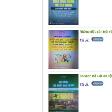
Xin giới thiệu cuốn sách cùng
Những điều cần biết về
Tải về:
So sánh Bộ luật lao độn
Tải về: