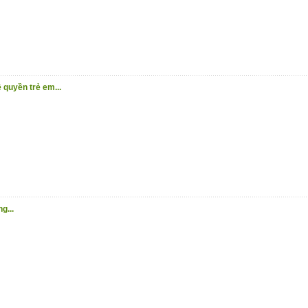
 bạn đọc.
(19/10/2020)
 quyền trẻ em...
g...