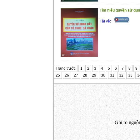
Tìm hiểu quyền sử dụn
Tải về:
Trang trước
1
2
3
4
5
6
7
8
9
25
26
27
28
29
30
31
32
33
3
Ghi rõ nguồn