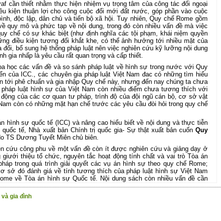
af cần thiết nhằm thực hiện nhiệm vụ trọng tâm của công tác đối ngoại
iều kiện thuận lợi cho công cuộc đổi mới đất nước, góp phần vào cuộc
bình, độc lập, dân chủ và tiến bộ xã hội. Tuy nhiên, Quy chế Rome gồm
về quy mô và phức tạp về nội dung, trong đó còn nhiều vấn đề mà việc
quy chế có sự khác biệt (như định nghĩa các tội phạm, khái niệm quyền
ững điều kiện tương đối khắt khe, có thể ảnh hưởng tới nhiều mặt của
ửa đổi, bổ sung hệ thống pháp luật nên việc nghiên cứu kỹ lưỡng nội dung
h gia nhấp là yêu cầu rất quan trọng và cấp thiết.
oa học các vấn đề và so sánh pháp luật về hình sự trong nước với Quy
ển của ICC., các chuyên gia pháp luật Việt Nam đac có những tìm hiểu
ến tới phê chuẩn và gia nhập Quy chế này, nhưng đến nay chúng ta chưa
 pháp luật hình sự của Việt Nam còn nhiều điểm chưa tương thích với
động của các cơ quan tư pháp, trình độ của đội ngũ cán bộ, cơ sở vật
t Nam còn có những mặt hạn chế trước các yêu cầu đòi hỏi trong quy chế
 hình sự quốc tế (ICC) và nâng cao hiểu biết về nội dung và thực tiễn
quốc tế, Nhà xuất bản Chính trị quốc gia- Sự thật xuất bản cuốn
Quy
do TS Dương Tuyết Miên chủ biên.
ên cứu công phu về một vấn đề còn ít được nghiên cứu và giảng dạy ở
giưới thiệu tổ chức, nguyên tắc hoạt động tính chất và vai trò Tòa án
pháp trong quá trình giải quyết các vụ án hình sự theo quy chế Rome;
 cơ sở đó đánh giá về tính tương thích của pháp luật hình sự Việt Nam
ome về Tòa án hình sự Quốc tế. Nội dung sách còn nhiều vấn đề cần
c thuận tiên nghiên cứu, tham khảo, chúng tôi cố giữ nguyên các luận
m riêng.
và gia đình
tham khảo cần thiết và bổ ích đối với các nhà nghiên cứu luật pháp quốc
ật.