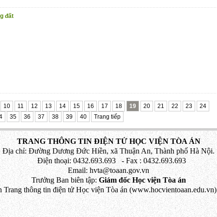
g đất
10
11
12
13
14
15
16
17
18
19
20
21
22
23
24
4
35
36
37
38
39
40
Trang tiếp
TRANG THÔNG TIN ĐIỆN TỬ HỌC VIỆN TÒA ÁN
Địa chỉ: Đường Dương Đức Hiền, xã Thuận An, Thành phố Hà Nội.
Điện thoại: 0432.693.693 - Fax : 0432.693.693
Email: hvta@toaan.gov.vn
Trưởng Ban biên tập:
Giám đốc Học viện Tòa án
 Trang thông tin điện tử Học viện Tòa án (www.hocvientoaan.edu.vn) 