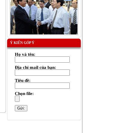
Ý KIẾN GÓP Ý
Họ và tên:
Địa chỉ mail của bạn:
Tiêu đề:
Chọn file: