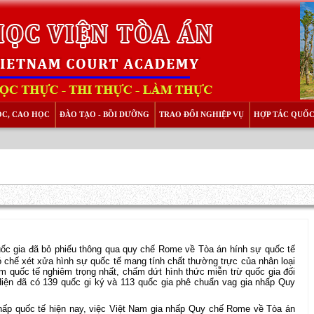
ỌC, CAO HỌC
ĐÀO TẠO - BỒI DƯỠNG
TRAO ĐỔI NGHIỆP VỤ
HỢP TÁC QUỐC
ốc gia đã bỏ phiếu thông qua quy chế Rome về Tòa án hính sự quốc tế
có chế xét xửa hình sự quốc tế mang tính chất thường trực của nhân loại
m quốc tế nghiêm trọng nhất, chấm dứt hình thức miễn trừ quốc gia đối
 Hiện đã có 139 quốc gi ký và 113 quốc gia phê chuẩn vag gia nhấp Quy
nhấp quốc tế hiện nay, việc Việt Nam gia nhấp Quy chế Rome về Tòa án