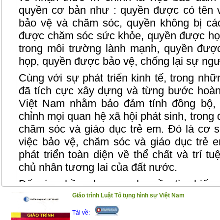
quyền cơ bản như : quyền được có tên 
bảo vệ và chăm sóc, quyền không bị cá
được chăm sóc sức khỏe, quyền được họ
trong môi trường lành mạnh, quyền được 
họp, quyền được bảo vệ, chống lại sự ng
Cùng với sự phát triển kinh tế, trong n
đã tích cực xây dựng và từng bước hoàn 
Việt Nam nhằm bảo đảm tính đồng bộ, t
chỉnh mọi quan hệ xã hội phát sinh, trong 
chăm sóc và giáo dục trẻ em. Đó là cơ 
việc bảo vệ, chăm sóc và giáo dục trẻ e
phát triển toàn diện về thể chất và trí tu
chủ nhân tương lai của đất nước.
Để góp phần phục vụ nhu cầu tìm hiểu 
mới nhất về quyền lợi của trẻ em, cuốn sá
Giáo trình Luật Tố tụng hình sự Việt Nam
chính như sau :
Tải về: