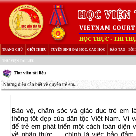
TRANG CHỦ
GIỚI THIỆU
TUYỂN SINH ĐẠI HỌC, CAO HỌC
ĐÀO TẠO - BỒ
THƯ VIỆN TÀI LIỆU
Thư viện tài liệu
Những điều cần biết về quyền trẻ em...
Bảo vệ, chăm sóc và giáo dục trẻ em l
thống tốt đẹp của dân tộc Việt Nam. Vì vậ
để trẻ em phát triển một cách toàn diện v
về nhận thức … chính là việc bảo đảm