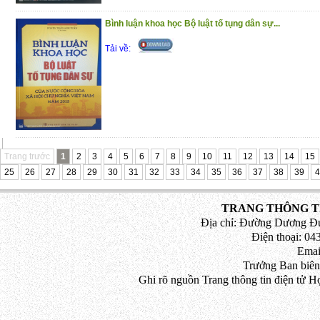
Bình luận khoa học Bộ luật tố tụng dân sự...
Tải về:
Trang trước
1
2
3
4
5
6
7
8
9
10
11
12
13
14
15
25
26
27
28
29
30
31
32
33
34
35
36
37
38
39
4
TRANG THÔNG TI
Địa chỉ: Đường Dương Đứ
Điện thoại: 043
Emai
Trưởng Ban biên
Ghi rõ nguồn Trang thông tin điện tử H