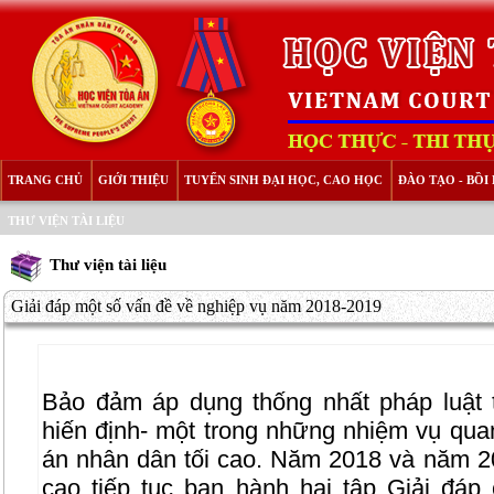
TRANG CHỦ
GIỚI THIỆU
TUYỂN SINH ĐẠI HỌC, CAO HỌC
ĐÀO TẠO - BỒ
THƯ VIỆN TÀI LIỆU
Thư viện tài liệu
Giải đáp một số vấn đề về nghiệp vụ năm 2018-2019
Bảo đảm áp dụng thống nhất pháp luật 
hiến định- một trong những nhiệm vụ qua
án nhân dân tối cao. Năm 2018 và năm 2
cao tiếp tục ban hành hai tập Giải đá