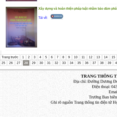
Xây dựng và hoàn thiện pháp luật nhằm bảo đảm phát 
Tải về:
Trang trước
1
2
3
4
5
6
7
8
9
10
11
12
13
14
15
25
26
27
28
29
30
31
32
33
34
35
36
37
38
39
4
TRANG THÔNG TI
Địa chỉ: Đường Dương Đứ
Điện thoại: 043
Emai
Trưởng Ban biên
Ghi rõ nguồn Trang thông tin điện tử H