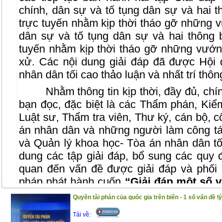
chính, dân sự và tố tụng dân sự và hai t
trực tuyến nhằm kịp thời tháo gỡ những 
dân sự và tố tụng dân sự và hai thông b
tuyến nhằm kịp thời tháo gỡ những vướng
xử. Các nội dung giải đáp đã được Hộ
nhân dân tối cao thảo luận và nhất trí thôn
Nhằm thông tin kịp thời, đầy đủ, ch
bạn đọc, đặc biệt là các Thẩm phán, Kiểm 
Luật sư, Thẩm tra viên, Thư ký, cán bộ, c
án nhân dân và những người làm công tá
và Quản lý khoa học- Tòa án nhân dân tối
dung các tập giải đáp, bổ sung các quy đ
quan đến vấn đề được giải đáp và phối
pháp phát hành cuốn
“Giải đáp một số 
2018-2019”.
Quyền tài phán của quốc gia trên biển - 1 số vấn đề lý
Trân trọng giới thiệu cùng bạn đọc!
Tải về: