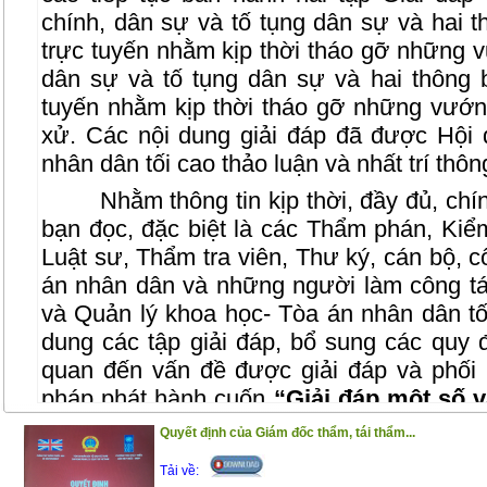
chính, dân sự và tố tụng dân sự và hai t
trực tuyến nhằm kịp thời tháo gỡ những 
dân sự và tố tụng dân sự và hai thông b
tuyến nhằm kịp thời tháo gỡ những vướng
xử. Các nội dung giải đáp đã được Hộ
nhân dân tối cao thảo luận và nhất trí thôn
Nhằm thông tin kịp thời, đầy đủ, ch
bạn đọc, đặc biệt là các Thẩm phán, Kiểm 
Luật sư, Thẩm tra viên, Thư ký, cán bộ, c
án nhân dân và những người làm công tá
và Quản lý khoa học- Tòa án nhân dân tối
dung các tập giải đáp, bổ sung các quy đ
quan đến vấn đề được giải đáp và phối
pháp phát hành cuốn
“Giải đáp một số 
2018-2019”.
Quyết định của Giám đốc thẩm, tái thẩm...
Trân trọng giới thiệu cùng bạn đọc!
Tải về: