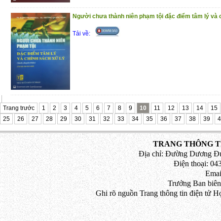
Người chưa thành niên phạm tội đặc điểm tâm lý và 
Tải về:
Trang trước
1
2
3
4
5
6
7
8
9
10
11
12
13
14
15
25
26
27
28
29
30
31
32
33
34
35
36
37
38
39
4
TRANG THÔNG TI
Địa chỉ: Đường Dương Đứ
Điện thoại: 043
Emai
Trưởng Ban biên
Ghi rõ nguồn Trang thông tin điện tử H