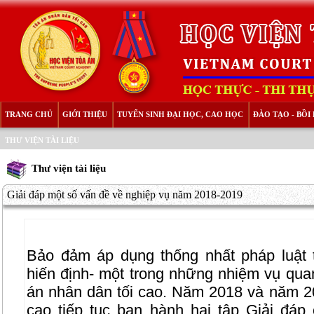
TRANG CHỦ
GIỚI THIỆU
TUYỂN SINH ĐẠI HỌC, CAO HỌC
ĐÀO TẠO - BỒ
THƯ VIỆN TÀI LIỆU
Thư viện tài liệu
Giải đáp một số vấn đề về nghiệp vụ năm 2018-2019
Bảo đảm áp dụng thống nhất pháp luật 
hiến định- một trong những nhiệm vụ qua
án nhân dân tối cao. Năm 2018 và năm 2
cao tiếp tục ban hành hai tập Giải đá