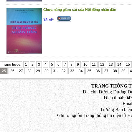
Chức năng giám sát của Hội đồng nhân dân
Tải về:
Trang trước
1
2
3
4
5
6
7
8
9
10
11
12
13
14
15
25
26
27
28
29
30
31
32
33
34
35
36
37
38
39
4
TRANG THÔNG TI
Địa chỉ: Đường Dương Đứ
Điện thoại: 043
Emai
Trưởng Ban biên
Ghi rõ nguồn Trang thông tin điện tử H