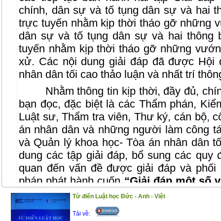
chính, dân sự và tố tụng dân sự và hai t
trực tuyến nhằm kịp thời tháo gỡ những 
dân sự và tố tụng dân sự và hai thông b
tuyến nhằm kịp thời tháo gỡ những vướng
xử. Các nội dung giải đáp đã được Hộ
nhân dân tối cao thảo luận và nhất trí thôn
Nhằm thông tin kịp thời, đầy đủ, ch
bạn đọc, đặc biệt là các Thẩm phán, Kiểm 
Luật sư, Thẩm tra viên, Thư ký, cán bộ, c
án nhân dân và những người làm công tá
và Quản lý khoa học- Tòa án nhân dân tối
dung các tập giải đáp, bổ sung các quy đ
quan đến vấn đề được giải đáp và phối
pháp phát hành cuốn
“Giải đáp một số 
2018-2019”.
Từ điển Luật học Đức - Anh - Việt
Trân trọng giới thiệu cùng bạn đọc!
Tải về: