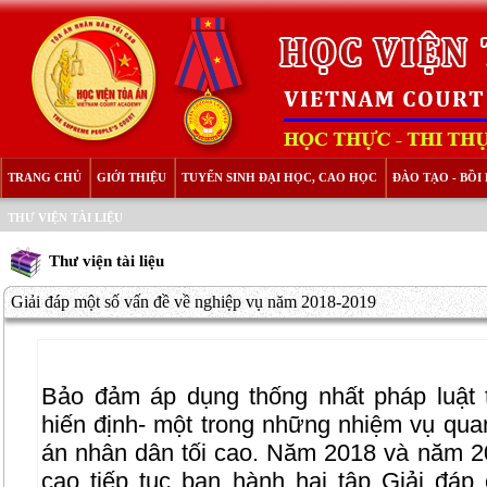
TRANG CHỦ
GIỚI THIỆU
TUYỂN SINH ĐẠI HỌC, CAO HỌC
ĐÀO TẠO - BỒ
THƯ VIỆN TÀI LIỆU
Thư viện tài liệu
Giải đáp một số vấn đề về nghiệp vụ năm 2018-2019
Bảo đảm áp dụng thống nhất pháp luật 
hiến định- một trong những nhiệm vụ qua
án nhân dân tối cao. Năm 2018 và năm 2
cao tiếp tục ban hành hai tập Giải đá