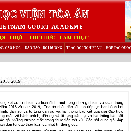
ỌC, CAO HỌC
ĐÀO TẠO - BỒI DƯỠNG
TRAO ĐỔI NGHIỆP VỤ
HỢP TÁC QUỐC
m 2018-2019
ong xét xử là nhiệm vụ hiến định- một trong những nhiệm vụ quan trọng
 Năm 2018 và năm 2019,
Tòa án nhân dân tối cao tiếp tục ban hành hai
ính, dân sự và tố tụng dân sự và hai thông báo kết quả giải đáp trực
ng mắc về hành chính, dân sự và tố tụng dân sự và hai thông báo kết
tháo gỡ những vướng mắc trong thực tiễn xét xử. Các nội dung giải đáp
 dân tối cao thảo luận và nhất trí thông qua.