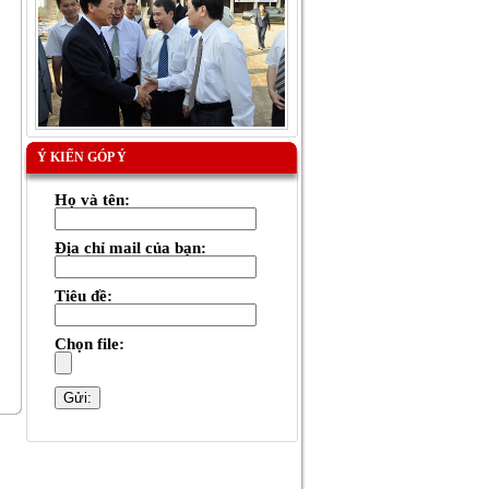
Ý KIẾN GÓP Ý
Họ và tên:
Địa chỉ mail của bạn:
Tiêu đề:
Chọn file: