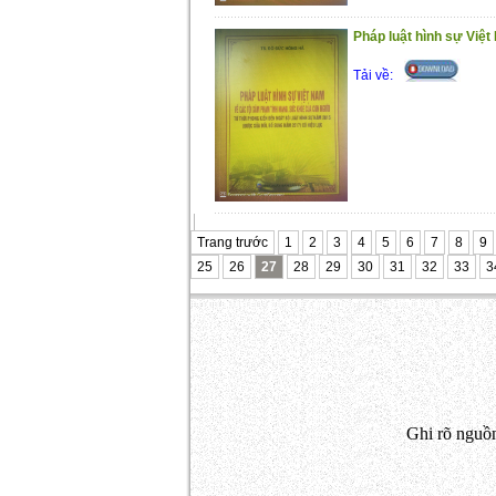
Pháp luật hình sự Việt
Tải về:
Trang trước
1
2
3
4
5
6
7
8
9
25
26
27
28
29
30
31
32
33
3
Ghi rõ nguồn