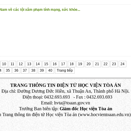
 Nam về các tội xâm phạm tính mạng, sức khỏe...
10
11
12
13
14
15
16
17
18
19
20
21
22
23
24
4
35
36
37
38
39
40
Trang tiếp
TRANG THÔNG TIN ĐIỆN TỬ HỌC VIỆN TÒA ÁN
Địa chỉ: Đường Dương Đức Hiền, xã Thuận An, Thành phố Hà Nội.
Điện thoại: 0432.693.693 - Fax : 0432.693.693
Email: hvta@toaan.gov.vn
Trưởng Ban biên tập:
Giám đốc Học viện Tòa án
 Trang thông tin điện tử Học viện Tòa án (www.hocvientoaan.edu.vn) 