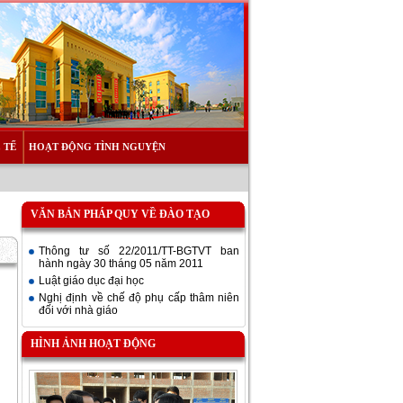
 TẾ
HOẠT ĐỘNG TÌNH NGUYỆN
VĂN BẢN PHÁP QUY VỀ ĐÀO TẠO
Thông tư số 22/2011/TT-BGTVT ban
hành ngày 30 tháng 05 năm 2011
Luật giáo dục đại học
Nghị định về chế độ phụ cấp thâm niên
đối với nhà giáo
HÌNH ẢNH HOẠT ĐỘNG