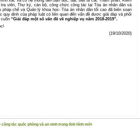
chính xác và có hệ thống đến bạn đọc, đặc biệt là các Thẩm phán, Kiểm
m tra viên, Thư ký, cán bộ, công chức công tác tại Tòa án nhân dân và
ụ pháp chế và Quản lý khoa học- Tòa án nhân dân tối cao đã biên soạn
ác quy định của pháp luật có liên quan đến vấn đề được giải đáp và phối
h cuốn
“Giải đáp một số vấn đề về nghiệp vụ năm 2018-2019”.
ọc!
(19/10/2020)
 công tác quốc phòng và an ninh trong tình hình mới