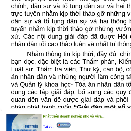
chính, dân sự và tố tụng dân sự và hai t
trực tuyến nhằm kịp thời tháo gỡ những 
dân sự và tố tụng dân sự và hai thông b
tuyến nhằm kịp thời tháo gỡ những vướng
xử. Các nội dung giải đáp đã được Hộ
nhân dân tối cao thảo luận và nhất trí thôn
Nhằm thông tin kịp thời, đầy đủ, ch
bạn đọc, đặc biệt là các Thẩm phán, Kiểm 
Luật sư, Thẩm tra viên, Thư ký, cán bộ, c
án nhân dân và những người làm công tá
và Quản lý khoa học- Tòa án nhân dân tối
dung các tập giải đáp, bổ sung các quy đ
quan đến vấn đề được giải đáp và phối
pháp phát hành cuốn
“Giải đáp một số 
2018-2019”.
Phát triển doanh nghiệp nhỏ và vừa...
Trân trọng giới thiệu cùng bạn đọc!
Tải về: