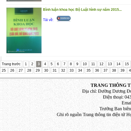
Bình luận khoa học Bộ Luật hình sự năm 2015...
Tải về:
Trang trước
1
2
3
4
5
6
7
8
9
10
11
12
13
14
15
25
26
27
28
29
30
31
32
33
34
35
36
37
38
39
4
TRANG THÔNG TI
Địa chỉ: Đường Dương Đứ
Điện thoại: 043
Emai
Trưởng Ban biên
Ghi rõ nguồn Trang thông tin điện tử H