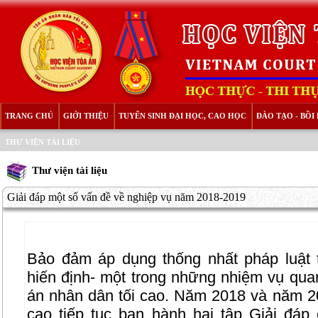
TRANG CHỦ
GIỚI THIỆU
TUYỂN SINH ĐẠI HỌC, CAO HỌC
ĐÀO TẠO - BỒ
THƯ VIỆN TÀI LIỆU
Thư viện tài liệu
Giải đáp một số vấn đề về nghiệp vụ năm 2018-2019
Bảo đảm áp dụng thống nhất pháp luật 
hiến định- một trong những nhiệm vụ qua
án nhân dân tối cao. Năm 2018 và năm 2
cao tiếp tục ban hành hai tập Giải đá