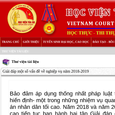
TRANG CHỦ
GIỚI THIỆU
TUYỂN SINH ĐẠI HỌC, CAO HỌC
ĐÀO TẠO - BỒ
THƯ VIỆN TÀI LIỆU
Thư viện tài liệu
Giải đáp một số vấn đề về nghiệp vụ năm 2018-2019
Bảo đảm áp dụng thống nhất pháp luật 
hiến định- một trong những nhiệm vụ qua
án nhân dân tối cao. Năm 2018 và năm 2
cao tiếp tục ban hành hai tập Giải đá