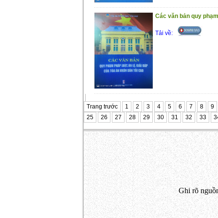
Các văn bản quy phạm 
Tải về:
Trang trước
1
2
3
4
5
6
7
8
9
25
26
27
28
29
30
31
32
33
3
Ghi rõ nguồn