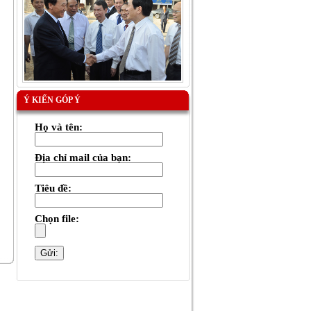
Ý KIẾN GÓP Ý
Họ và tên:
Địa chỉ mail của bạn:
Tiêu đề:
Chọn file: