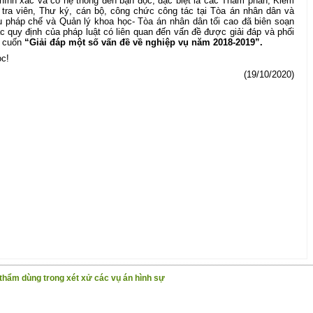
chính xác và có hệ thống đến bạn đọc, đặc biệt là các Thẩm phán, Kiểm
m tra viên, Thư ký, cán bộ, công chức công tác tại Tòa án nhân dân và
ụ pháp chế và Quản lý khoa học- Tòa án nhân dân tối cao đã biên soạn
ác quy định của pháp luật có liên quan đến vấn đề được giải đáp và phối
h cuốn
“Giải đáp một số vấn đề về nghiệp vụ năm 2018-2019”.
ọc!
(19/10/2020)
 thẩm dùng trong xét xử các vụ án hình sự