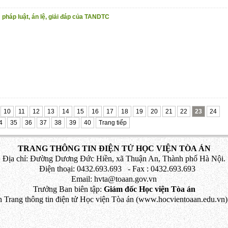
pháp luật, án lệ, giải đáp của TANDTC
10
11
12
13
14
15
16
17
18
19
20
21
22
23
24
4
35
36
37
38
39
40
Trang tiếp
TRANG THÔNG TIN ĐIỆN TỬ HỌC VIỆN TÒA ÁN
Địa chỉ: Đường Dương Đức Hiền, xã Thuận An, Thành phố Hà Nội.
Điện thoại: 0432.693.693 - Fax : 0432.693.693
Email: hvta@toaan.gov.vn
Trưởng Ban biên tập:
Giám đốc Học viện Tòa án
 Trang thông tin điện tử Học viện Tòa án (www.hocvientoaan.edu.vn) 