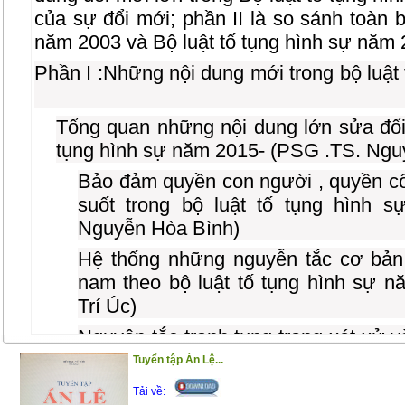
của sự đổi mới; phần II là so sánh toàn b
năm 2003 và Bộ luật tố tụng hình sự năm 
Phần I :Những nội dung mới trong bộ luật
Tổng quan những nội dung lớn sửa đổi,
tụng hình sự năm 2015- (PSG .TS. Ngu
Bảo đảm quyền con người , quyền c
suốt trong bộ luật tố tụng hình 
Nguyễn Hòa Bình)
Hệ thống những nguyễn tắc cơ bản 
nam theo bộ luật tố tụng hình sự 
Trí Úc)
Nguyên tắc tranh tụng trong xét xử v
luật tố tụng hình sự năm 2015 - (TS.
Tuyển tập Án Lệ...
Cơ quan có thẩm quyền tiến hành 
Tải về: