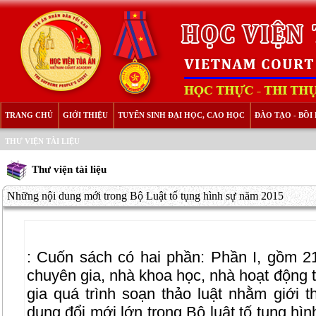
TRANG CHỦ
GIỚI THIỆU
TUYỂN SINH ĐẠI HỌC, CAO HỌC
ĐÀO TẠO - BỒ
THƯ VIỆN TÀI LIỆU
Thư viện tài liệu
Những nội dung mới trong Bộ Luật tố tụng hình sự năm 2015
:
Cuốn sách có hai phần: Phần I, gồm 2
chuyên gia, nhà khoa học, nhà hoạt động t
gia quá trình soạn thảo luật nhằm giới t
dung đổi mới lớn trong Bộ luật tố tụng hì