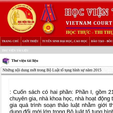
TRANG CHỦ
GIỚI THIỆU
TUYỂN SINH ĐẠI HỌC, CAO HỌC
ĐÀO TẠO - BỒ
THƯ VIỆN TÀI LIỆU
Thư viện tài liệu
Những nội dung mới trong Bộ Luật tố tụng hình sự năm 2015
:
Cuốn sách có hai phần: Phần I, gồm 2
chuyên gia, nhà khoa học, nhà hoạt động t
gia quá trình soạn thảo luật nhằm giới t
dung đổi mới lớn trong Bộ luật tố tụng hì