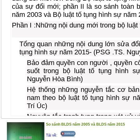
của sự đổi mới; phần II là so sánh toàn b
năm 2003 và Bộ luật tố tụng hình sự năm 
Phần I :Những nội dung mới trong bộ luật
Tổng quan những nội dung lớn sửa đổi,
tụng hình sự năm 2015- (PSG .TS. Ngu
Bảo đảm quyền con người , quyền c
suốt trong bộ luật tố tụng hình 
Nguyễn Hòa Bình)
Hệ thống những nguyễn tắc cơ bản 
nam theo bộ luật tố tụng hình sự 
Trí Úc)
Nguyên tắc tranh tụng trong xét xử v
luật tố tụng hình sự năm 2015 - (TS.
So sánh BLDS năm 2005 và BLDS năm 2015
Cơ quan có thẩm quyền tiến hành 
Tải về: