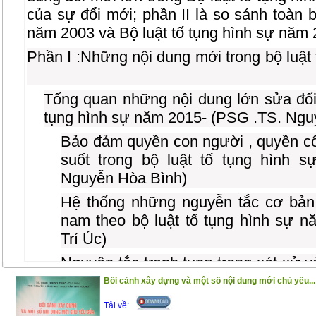
của sự đổi mới; phần II là so sánh toàn b
năm 2003 và Bộ luật tố tụng hình sự năm 
Phần I :Những nội dung mới trong bộ luật
Tổng quan những nội dung lớn sửa đổi,
tụng hình sự năm 2015- (PSG .TS. Ngu
Bảo đảm quyền con người , quyền c
suốt trong bộ luật tố tụng hình 
Nguyễn Hòa Bình)
Hệ thống những nguyễn tắc cơ bản 
nam theo bộ luật tố tụng hình sự 
Trí Úc)
Nguyên tắc tranh tụng trong xét xử v
luật tố tụng hình sự năm 2015 - (TS.
Bối cảnh xây dựng và một số nội dung mới chủ yếu...
Cơ quan có thẩm quyền tiến hành 
Tải về: