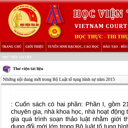
TRANG CHỦ
GIỚI THIỆU
TUYỂN SINH ĐẠI HỌC, CAO HỌC
ĐÀO TẠO - BỒ
THƯ VIỆN TÀI LIỆU
Thư viện tài liệu
Những nội dung mới trong Bộ Luật tố tụng hình sự năm 2015
:
Cuốn sách có hai phần: Phần I, gồm 2
chuyên gia, nhà khoa học, nhà hoạt động t
gia quá trình soạn thảo luật nhằm giới t
dung đổi mới lớn trong Bộ luật tố tụng hì