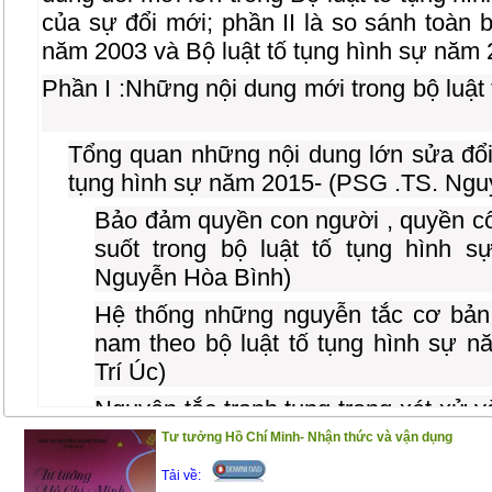
của sự đổi mới; phần II là so sánh toàn b
năm 2003 và Bộ luật tố tụng hình sự năm 
Phần I :Những nội dung mới trong bộ luật
Tổng quan những nội dung lớn sửa đổi,
tụng hình sự năm 2015- (PSG .TS. Ngu
Bảo đảm quyền con người , quyền c
suốt trong bộ luật tố tụng hình 
Nguyễn Hòa Bình)
Hệ thống những nguyễn tắc cơ bản 
nam theo bộ luật tố tụng hình sự 
Trí Úc)
Nguyên tắc tranh tụng trong xét xử v
luật tố tụng hình sự năm 2015 - (TS.
Tư tưởng Hồ Chí Minh- Nhận thức và vận dụng
Cơ quan có thẩm quyền tiến hành 
Tải về: