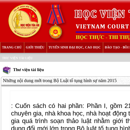
TRANG CHỦ
GIỚI THIỆU
TUYỂN SINH ĐẠI HỌC, CAO HỌC
ĐÀO TẠO - BỒ
THƯ VIỆN TÀI LIỆU
Thư viện tài liệu
Những nội dung mới trong Bộ Luật tố tụng hình sự năm 2015
:
Cuốn sách có hai phần: Phần I, gồm 2
chuyên gia, nhà khoa học, nhà hoạt động t
gia quá trình soạn thảo luật nhằm giới t
dung đổi mới lớn trong Bộ luật tố tụng hì