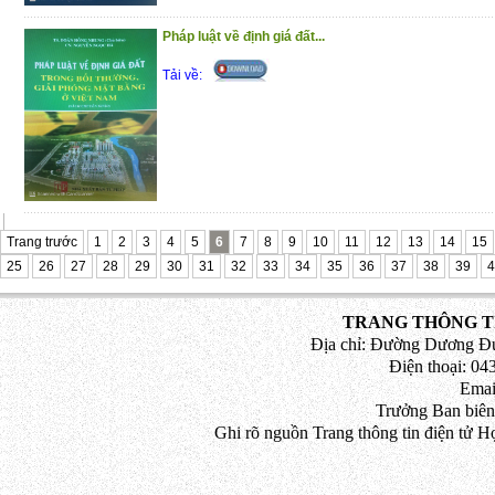
Pháp luật về định giá đất...
Tải về:
Trang trước
1
2
3
4
5
6
7
8
9
10
11
12
13
14
15
25
26
27
28
29
30
31
32
33
34
35
36
37
38
39
4
TRANG THÔNG TI
Địa chỉ: Đường Dương Đứ
Điện thoại: 043
Emai
Trưởng Ban biên
Ghi rõ nguồn Trang thông tin điện tử H