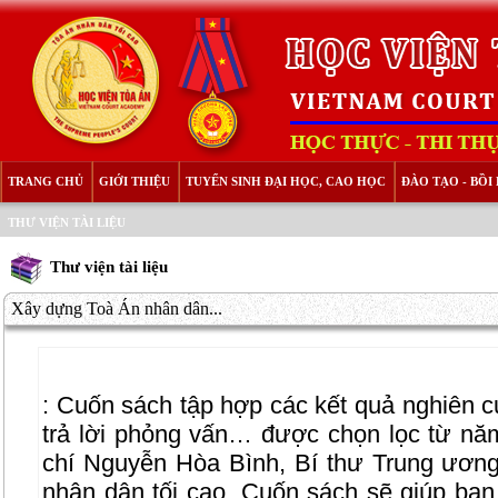
TRANG CHỦ
GIỚI THIỆU
TUYỂN SINH ĐẠI HỌC, CAO HỌC
ĐÀO TẠO - BỒ
THƯ VIỆN TÀI LIỆU
Thư viện tài liệu
Xây dựng Toà Án nhân dân...
: Cuốn sách tập hợp các kết quả nghiên cứu
trả lời phỏng vấn… được chọn lọc từ n
chí Nguyễn Hòa Bình, Bí thư Trung ươn
nhân dân tối cao. Cuốn sách sẽ giúp bạn