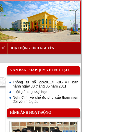
 TẾ
HOẠT ĐỘNG TÌNH NGUYỆN
VĂN BẢN PHÁP QUY VỀ ĐÀO TẠO
Thông tư số 22/2011/TT-BGTVT ban
hành ngày 30 tháng 05 năm 2011
Luật giáo dục đại học
Nghị định về chế độ phụ cấp thâm niên
đối với nhà giáo
HÌNH ẢNH HOẠT ĐỘNG