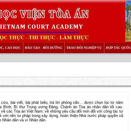
ỌC, CAO HỌC
ĐÀO TẠO - BỒI DƯỠNG
TRAO ĐỔI NGHIỆP VỤ
HỢP TÁC QUỐC
cứu, bài viết, bài phát biểu, trả lời phỏng vấn… được chọn lọc từ năm
 Bình, Bí thư Trung ương Đảng, Chánh án Tòa án nhân dân tối cao.
 về các Tòa án Việt Nam; về những yêu cầu đổi mới đối với công tác tư
ối với nền tư pháp trong xây dựng, hoàn thiện Nhà nước pháp quyền xã
o Nhân dân và vì Nhân dân.