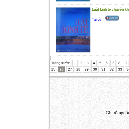
Luật kinh tế chuyên k
Tải về:
Trang trước
1
2
3
4
5
6
7
8
9
25
26
27
28
29
30
31
32
33
3
Ghi rõ nguồn