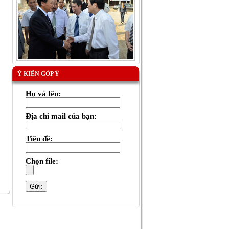
Ý KIẾN GÓP Ý
Họ và tên:
Địa chỉ mail của bạn:
Tiêu đề:
Chọn file: