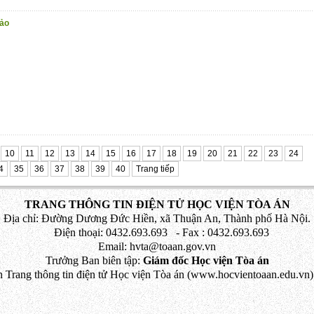
hảo
10
11
12
13
14
15
16
17
18
19
20
21
22
23
24
4
35
36
37
38
39
40
Trang tiếp
TRANG THÔNG TIN ĐIỆN TỬ HỌC VIỆN TÒA ÁN
Địa chỉ: Đường Dương Đức Hiền, xã Thuận An, Thành phố Hà Nội.
Điện thoại: 0432.693.693 - Fax : 0432.693.693
Email: hvta@toaan.gov.vn
Trưởng Ban biên tập:
Giám đốc Học viện Tòa án
 Trang thông tin điện tử Học viện Tòa án (www.hocvientoaan.edu.vn) 