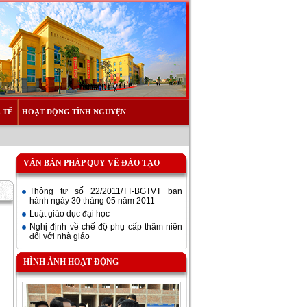
 TẾ
HOẠT ĐỘNG TÌNH NGUYỆN
VĂN BẢN PHÁP QUY VỀ ĐÀO TẠO
Thông tư số 22/2011/TT-BGTVT ban
hành ngày 30 tháng 05 năm 2011
Luật giáo dục đại học
Nghị định về chế độ phụ cấp thâm niên
đối với nhà giáo
HÌNH ẢNH HOẠT ĐỘNG