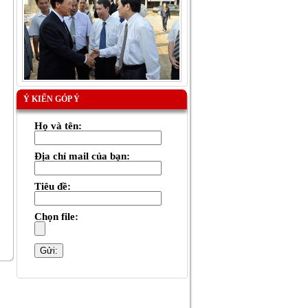
Ý KIẾN GÓP Ý
Họ và tên:
Địa chỉ mail của bạn:
Tiêu đề:
Chọn file: