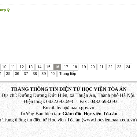
ợp lý...
10
11
12
13
14
15
16
17
18
19
20
21
22
23
24
4
35
36
37
38
39
40
Trang tiếp
TRANG THÔNG TIN ĐIỆN TỬ HỌC VIỆN TÒA ÁN
Địa chỉ: Đường Dương Đức Hiền, xã Thuận An, Thành phố Hà Nội.
Điện thoại: 0432.693.693 - Fax : 0432.693.693
Email: hvta@toaan.gov.vn
Trưởng Ban biên tập:
Giám đốc Học viện Tòa án
 Trang thông tin điện tử Học viện Tòa án (www.hocvientoaan.edu.vn) 