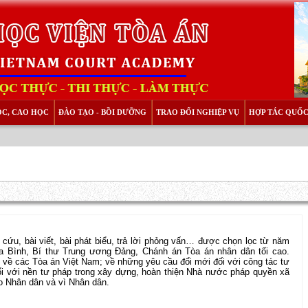
ỌC, CAO HỌC
ĐÀO TẠO - BỒI DƯỠNG
TRAO ĐỔI NGHIỆP VỤ
HỢP TÁC QUỐC
cứu, bài viết, bài phát biểu, trả lời phỏng vấn… được chọn lọc từ năm
 Bình, Bí thư Trung ương Đảng, Chánh án Tòa án nhân dân tối cao.
 về các Tòa án Việt Nam; về những yêu cầu đổi mới đối với công tác tư
ối với nền tư pháp trong xây dựng, hoàn thiện Nhà nước pháp quyền xã
o Nhân dân và vì Nhân dân.