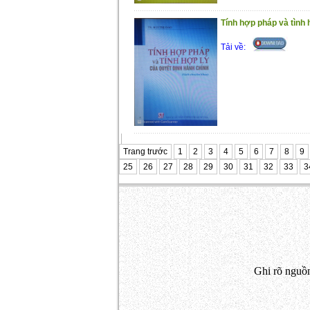
Tính hợp pháp và tình h
Tải về:
Trang trước
1
2
3
4
5
6
7
8
9
25
26
27
28
29
30
31
32
33
3
Ghi rõ nguồn