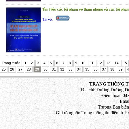
Tìm hiểu các tội phạm về tham nhũng và các tội phạm
Tải về:
Trang trước
1
2
3
4
5
6
7
8
9
10
11
12
13
14
15
25
26
27
28
29
30
31
32
33
34
35
36
37
38
39
4
TRANG THÔNG TI
Địa chỉ: Đường Dương Đứ
Điện thoại: 043
Emai
Trưởng Ban biên
Ghi rõ nguồn Trang thông tin điện tử H