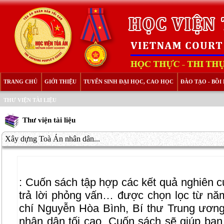
TRANG CHỦ
GIỚI THIỆU
TUYỂN SINH ĐẠI HỌC, CAO HỌC
ĐÀO TẠO - BỒ
THƯ VIỆN TÀI LIỆU
Thư viện tài liệu
Xây dựng Toà Án nhân dân...
: Cuốn sách tập hợp các kết quả nghiên cứu
trả lời phỏng vấn… được chọn lọc từ n
chí Nguyễn Hòa Bình, Bí thư Trung ươn
nhân dân tối cao. Cuốn sách sẽ giúp bạn