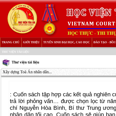
TRANG CHỦ
GIỚI THIỆU
TUYỂN SINH ĐẠI HỌC, CAO HỌC
ĐÀO TẠO - BỒ
THƯ VIỆN TÀI LIỆU
Thư viện tài liệu
Xây dựng Toà Án nhân dân...
: Cuốn sách tập hợp các kết quả nghiên cứu
trả lời phỏng vấn… được chọn lọc từ n
chí Nguyễn Hòa Bình, Bí thư Trung ươn
nhân dân tối cao. Cuốn sách sẽ giúp bạn