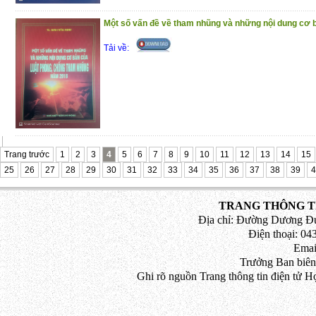
Một số vấn đề về tham nhũng và những nội dung cơ b
Tải về:
Trang trước
1
2
3
4
5
6
7
8
9
10
11
12
13
14
15
25
26
27
28
29
30
31
32
33
34
35
36
37
38
39
4
TRANG THÔNG TI
Địa chỉ: Đường Dương Đứ
Điện thoại: 043
Emai
Trưởng Ban biên
Ghi rõ nguồn Trang thông tin điện tử H