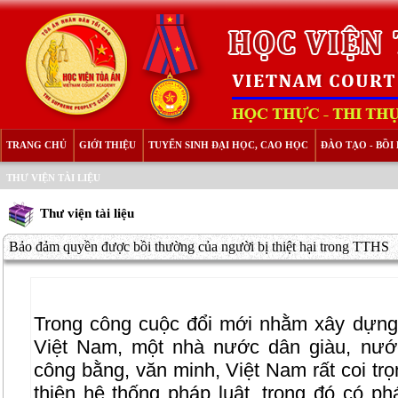
TRANG CHỦ
GIỚI THIỆU
TUYỂN SINH ĐẠI HỌC, CAO HỌC
ĐÀO TẠO - BỒ
THƯ VIỆN TÀI LIỆU
Thư viện tài liệu
Bảo đảm quyền được bồi thường của người bị thiệt hại trong TTHS
Trong công cuộc đổi mới nhằm xây dựn
Việt Nam, một nhà nước dân giàu, nướ
công bằng, văn minh, Việt Nam rất coi tr
thiện hệ thống pháp luật, trong đó có p