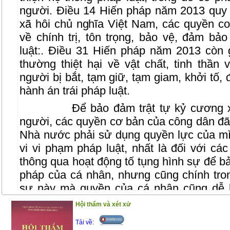
người. Điều 14 Hiến pháp năm 2013 quy
xã hôi chủ nghĩa Việt Nam, các quyền c
về chính trị, tôn trọng, bảo vệ, đảm bả
luật:. Điều 31 Hiến pháp năm 2013 còn
thường thiệt hại về vật chất, tinh thần
người bị bắt, tạm giữ, tạm giam, khởi tố, đi
hành án trái pháp luật.
Để bảo đảm trật tự kỷ cương 
người, các quyền cơ bản của công dân đã
Nhà nước phải sử dụng quyền lực của mì
vi vi phạm pháp luật, nhất là đối với cá
thông qua hoạt động tố tụng hình sự để bả
pháp của cá nhân, nhưng cũng chính tron
sự này mà quyền của cá nhân cũng dễ 
hoạt đọng tố tụng hình sự, cơ quan tiến hà
Hội thẩm và xét xử
vụ án hình sự mà ở đó số phận pháp lý c
Tải về:
định đoạt hoặc là tước bỏ ở họ một số q