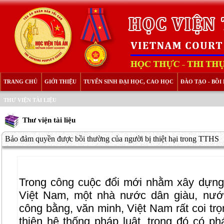
TRANG CHỦ
GIỚI THIỆU
TUYỂN SINH ĐẠI HỌC, CAO HỌC
ĐÀO TẠO - BỒ
THƯ VIỆN TÀI LIỆU
Thư viện tài liệu
Bảo đảm quyền được bồi thường của người bị thiệt hại trong TTHS
Trong công cuộc đổi mới nhằm xây dựn
Việt Nam, một nhà nước dân giàu, nướ
công bằng, văn minh, Việt Nam rất coi tr
thiện hệ thống pháp luật, trong đó có p