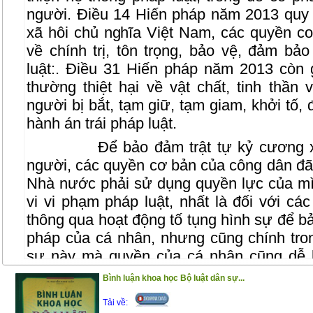
người. Điều 14 Hiến pháp năm 2013 quy
xã hôi chủ nghĩa Việt Nam, các quyền c
về chính trị, tôn trọng, bảo vệ, đảm bả
luật:. Điều 31 Hiến pháp năm 2013 còn
thường thiệt hại về vật chất, tinh thần
người bị bắt, tạm giữ, tạm giam, khởi tố, đi
hành án trái pháp luật.
Để bảo đảm trật tự kỷ cương 
người, các quyền cơ bản của công dân đã
Nhà nước phải sử dụng quyền lực của mì
vi vi phạm pháp luật, nhất là đối với cá
thông qua hoạt động tố tụng hình sự để bả
pháp của cá nhân, nhưng cũng chính tron
sự này mà quyền của cá nhân cũng dễ 
hoạt đọng tố tụng hình sự, cơ quan tiến hà
Bình luận khoa học Bộ luật dân sự...
vụ án hình sự mà ở đó số phận pháp lý c
Tải về:
định đoạt hoặc là tước bỏ ở họ một số q