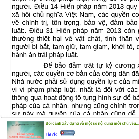
người. Điều 14 Hiến pháp năm 2013 quy
xã hôi chủ nghĩa Việt Nam, các quyền c
về chính trị, tôn trọng, bảo vệ, đảm bả
luật:. Điều 31 Hiến pháp năm 2013 còn
thường thiệt hại về vật chất, tinh thần
người bị bắt, tạm giữ, tạm giam, khởi tố, đi
hành án trái pháp luật.
Để bảo đảm trật tự kỷ cương 
người, các quyền cơ bản của công dân đã
Nhà nước phải sử dụng quyền lực của mì
vi vi phạm pháp luật, nhất là đối với cá
thông qua hoạt động tố tụng hình sự để bả
pháp của cá nhân, nhưng cũng chính tron
sự này mà quyền của cá nhân cũng dễ 
hoạt đọng tố tụng hình sự, cơ quan tiến hà
Bối cảnh xây dựng và một số nội dung mới chủ yếu...
vụ án hình sự mà ở đó số phận pháp lý c
Tải về:
định đoạt hoặc là tước bỏ ở họ một số q