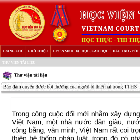
TRANG CHỦ
GIỚI THIỆU
TUYỂN SINH ĐẠI HỌC, CAO HỌC
ĐÀO TẠO - BỒ
THƯ VIỆN TÀI LIỆU
Thư viện tài liệu
Bảo đảm quyền được bồi thường của người bị thiệt hại trong TTHS
Trong công cuộc đổi mới nhằm xây dựn
Việt Nam, một nhà nước dân giàu, nướ
công bằng, văn minh, Việt Nam rất coi tr
thiện hệ thống pháp luật, trong đó có p