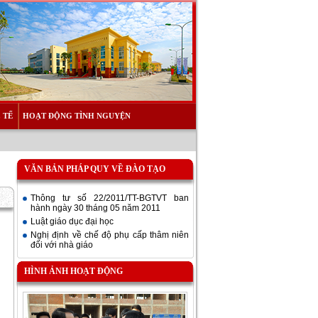
 TẾ
HOẠT ĐỘNG TÌNH NGUYỆN
VĂN BẢN PHÁP QUY VỀ ĐÀO TẠO
Thông tư số 22/2011/TT-BGTVT ban
hành ngày 30 tháng 05 năm 2011
Luật giáo dục đại học
Nghị định về chế độ phụ cấp thâm niên
đối với nhà giáo
HÌNH ẢNH HOẠT ĐỘNG