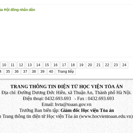
ủa Hội đồng nhân dân
10
11
12
13
14
15
16
17
18
19
20
21
22
23
24
4
35
36
37
38
39
40
Trang tiếp
TRANG THÔNG TIN ĐIỆN TỬ HỌC VIỆN TÒA ÁN
Địa chỉ: Đường Dương Đức Hiền, xã Thuận An, Thành phố Hà Nội.
Điện thoại: 0432.693.693 - Fax : 0432.693.693
Email: hvta@toaan.gov.vn
Trưởng Ban biên tập:
Giám đốc Học viện Tòa án
 Trang thông tin điện tử Học viện Tòa án (www.hocvientoaan.edu.vn) 