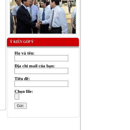
Ý KIẾN GÓP Ý
Họ và tên:
Địa chỉ mail của bạn:
Tiêu đề:
Chọn file: