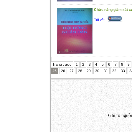
Chức năng giám sát c
Tải về:
Trang trước
1
2
3
4
5
6
7
8
9
25
26
27
28
29
30
31
32
33
3
Ghi rõ nguồn