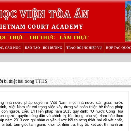
ỌC, CAO HỌC
ĐÀO TẠO - BỒI DƯỠNG
TRAO ĐỔI NGHIỆP VỤ
HỢP TÁC QUỐC
 bị thiệt hại trong TTHS
ng nhà nước pháp quyền ở Việt Nam, một nhà nước dân giàu, nước
inh, Việt Nam rất coi trọng việc xây dựng và hoàn thiện hệ thống pháp
yền con người. Điều 14 Hiến pháp năm 2013 quy định: “Ở nước Cộng Hoà
n người, quyền công dân về chính trị, tôn trọng, bảo vệ, đảm bảo theo
háp năm 2013 còn ghi nhận quyền được bồi thường thiệt hại về vật chất,
ị bắt, tạm giữ, tạm giam, khởi tố, điều tra, truy tố, xét xử, thi hành án