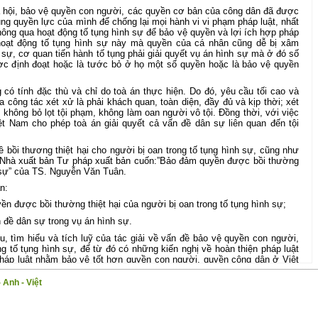
 hội, bảo vệ quyền con người, các quyền cơ bản của công dân đã được
ng quyền lực của mình để chống lại mọi hành vi vi phạm pháp luật, nhất
thông qua hoạt động tố tụng hình sự để bảo vệ quyền và lợi ích hợp pháp
hoạt động tố tụng hình sự này mà quyền của cá nhân cũng dễ bị xâm
sự, cơ quan tiến hành tố tụng phải giải quyết vụ án hình sự mà ở đó số
c định đoạt hoặc là tước bỏ ở họ một số quyền hoặc là bảo vệ quyền
 có tính đặc thù và chỉ do toà án thực hiện. Do đó, yêu cầu tối cao và
 công tác xét xử là phải khách quan, toàn diện, đầy đủ và kịp thời; xét
 không bỏ lọt tội phạm, không làm oan người vô tội. Đồng thời, với việc
iệt Nam cho phép toà án giải quyết cả vấn đề dân sự liên quan đến tội
ề bồi thương thiệt hại cho người bị oan trong tố tụng hình sự, cũng như
a, Nhà xuất bản Tư pháp xuất bản cuốn:”Bảo đảm quyền được bồi thường
h sự” của TS. Nguyễn Văn Tuân.
n:
n được bồi thường thiệt hại của người bị oan trong tố tụng hình sự;
n đề dân sự trong vụ án hình sự.
, tìm hiểu và tích luỹ của tác giải về vấn đề bảo vệ quyền con người,
ng tố tụng hình sự, để từ đó có những kiến nghị về hoàn thiện pháp luật
háp luật nhằm bảo vệ tốt hơn quyền con người, quyền công dân ở Việt
h là tài liệu tham khảo bổ ích không chỉ cho những người làm công tác
ả những người làm công tác thực tiễn.
 Anh - Việt
ránh khỏi những thiếu sót nhất định, tá giả và Nhà xuất bản Tư pháp rất
p ý để cuốn sách được hoàn thiện hơn trong lần tái bản