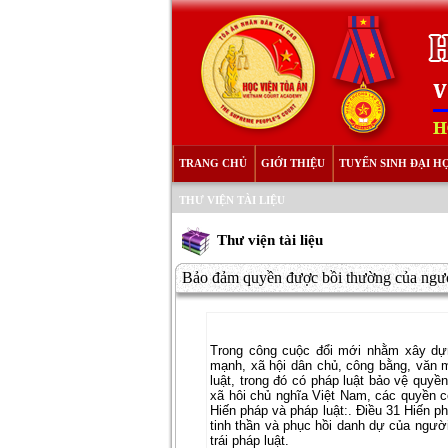
TRANG CHỦ
GIỚI THIỆU
TUYỂN SINH ĐẠI H
THƯ VIỆN TÀI LIỆU
Thư viện tài liệu
Bảo đảm quyền được bồi thường của người
Trong công cuộc đổi mới nhằm xây dự
mạnh, xã hội dân chủ, công bằng, văn m
luật, trong đó có pháp luật bảo vệ qu
xã hôi chủ nghĩa Việt Nam, các quyền co
Hiến pháp và pháp luật:. Điều 31 Hiến p
tinh thần và phục hồi danh dự của người b
trái pháp luật.