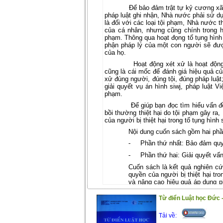
Để bảo đảm trật tự kỷ cương xã
pháp luật ghi nhận, Nhà nước phải sử dụ
là đối với các loại tội phạm, Nhà nước 
của cá nhân, nhưng cũng chính trong 
phạm. Thông qua hoạt đọng tố tụng hình 
phận pháp lý của một con người sẽ đượ
của họ.
Hoạt động xét xử là hoạt động
cũng là cái mốc để đánh giá hiệu quả của
xử đùng người, đúng tội, đúng pháp luật;
giải quyết vụ án hình siwj, pháp luật V
phạm.
Để giúp bạn đọc tìm hiểu vấn đ
bồi thường thiệt hại do tội phạm gây r
của người bị thiệt hại trong tố tụng hìn
Nội dung cuốn sách gồm hai phầ
-
Phần thứ nhất: Bảo đảm quyề
-
Phần thứ hai: Giải quyết vấ
Cuốn sách là kết quả nghiên cứu
quyền của người bị thiệt hại tro
và nâng cao hiệu quả áp dụng p
Nam. Hy vọng nội dung cuốn sác
nghiên cứu, giảng dạy mà cho c
Từ điển Luật học Đức -
Trong quá trình biên soạn khó t
mong nhận được những ý kiến gó
Tải về: