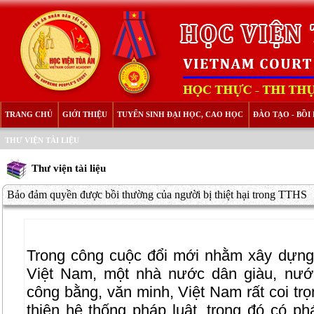
TRANG CHỦ
GIỚI THIỆU
TUYỂN SINH ĐẠI HỌC, CAO HỌC
ĐÀO TẠO - BỒ
THƯ VIỆN TÀI LIỆU
Thư viện tài liệu
Bảo đảm quyền được bồi thường của người bị thiệt hại trong TTHS
Trong công cuộc đổi mới nhằm xây dựn
Việt Nam, một nhà nước dân giàu, nướ
công bằng, văn minh, Việt Nam rất coi tr
thiện hệ thống pháp luật, trong đó có p