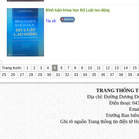
-
Phần thứ hai: Giải quyết vấn đ
Bình luận khoa học Bộ Luật lao động
sự.
Tải về:
Cuốn sách là kết quả nghiên cứu, tìm
giải về vấn đề bảo vệ quyền con n
thiệt hại trong tố tụng hình sự, để t
hoàn thiện pháp luật và nâng cao h
nhằm bảo vệ tốt hơn quyền con ngườ
Nam. Hy vọng nội dung cuốn sách là 
Trang trước
1
2
3
4
5
6
7
8
9
10
11
12
13
14
15
25
26
27
không chỉ cho những người làm côn
28
29
30
31
32
33
34
35
36
37
38
39
4
dạy mà cho cả những người làm công 
TRANG THÔNG TI
Trong quá trình biên soạn khó tránh 
Địa chỉ: Đường Dương Đứ
định, tá giả và Nhà xuất bản Tư 
Điện thoại: 043
Emai
những ý kiến góp ý để cuốn sách đ
Trưởng Ban biên
lần tái bản
Ghi rõ nguồn Trang thông tin điện tử H
Trân trọng giới thiệu cùng bạn đọc!