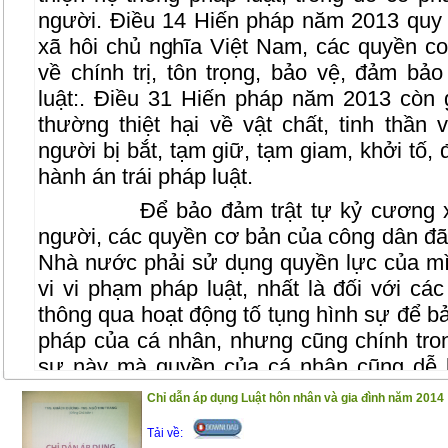
người. Điều 14 Hiến pháp năm 2013 quy
xã hôi chủ nghĩa Việt Nam, các quyền c
về chính trị, tôn trọng, bảo vệ, đảm bả
luật:. Điều 31 Hiến pháp năm 2013 còn
thường thiệt hại về vật chất, tinh thần
người bị bắt, tạm giữ, tạm giam, khởi tố, đi
hành án trái pháp luật.
Để bảo đảm trật tự kỷ cương 
người, các quyền cơ bản của công dân đã
Nhà nước phải sử dụng quyền lực của mì
vi vi phạm pháp luật, nhất là đối với cá
thông qua hoạt động tố tụng hình sự để bả
pháp của cá nhân, nhưng cũng chính tron
sự này mà quyền của cá nhân cũng dễ 
hoạt đọng tố tụng hình sự, cơ quan tiến hà
Chỉ dẫn áp dụng Luật hôn nhân và gia đình năm 2014
vụ án hình sự mà ở đó số phận pháp lý c
Tải về:
định đoạt hoặc là tước bỏ ở họ một số q