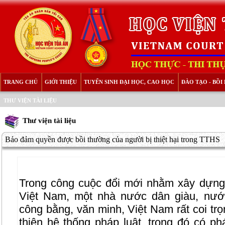
TRANG CHỦ
GIỚI THIỆU
TUYỂN SINH ĐẠI HỌC, CAO HỌC
ĐÀO TẠO - BỒ
THƯ VIỆN TÀI LIỆU
Thư viện tài liệu
Bảo đảm quyền được bồi thường của người bị thiệt hại trong TTHS
Trong công cuộc đổi mới nhằm xây dựn
Việt Nam, một nhà nước dân giàu, nướ
công bằng, văn minh, Việt Nam rất coi tr
thiện hệ thống pháp luật, trong đó có p