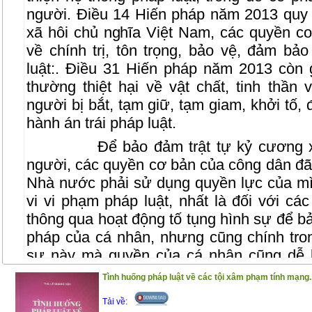
người. Điều 14 Hiến pháp năm 2013 quy
xã hôi chủ nghĩa Việt Nam, các quyền c
về chính trị, tôn trọng, bảo vệ, đảm bả
luật:. Điều 31 Hiến pháp năm 2013 còn
thường thiệt hại về vật chất, tinh thần
người bị bắt, tạm giữ, tạm giam, khởi tố, đi
hành án trái pháp luật.
Để bảo đảm trật tự kỷ cương 
người, các quyền cơ bản của công dân đã
Nhà nước phải sử dụng quyền lực của mì
vi vi phạm pháp luật, nhất là đối với cá
thông qua hoạt động tố tụng hình sự để bả
pháp của cá nhân, nhưng cũng chính tron
sự này mà quyền của cá nhân cũng dễ 
hoạt đọng tố tụng hình sự, cơ quan tiến hà
Tình huống pháp luật về các tội xâm phạm tính mạng..
vụ án hình sự mà ở đó số phận pháp lý c
Tải về:
định đoạt hoặc là tước bỏ ở họ một số q