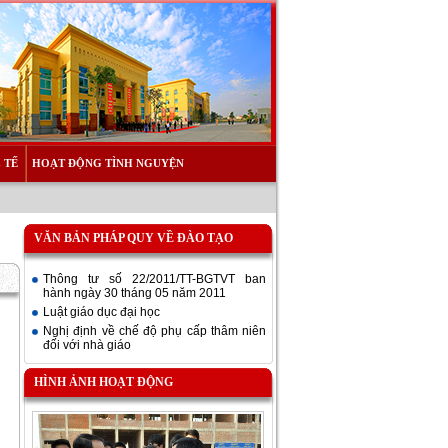
 TẾ
HOẠT ĐỘNG TÌNH NGUYỆN
VĂN BẢN PHÁP QUY VỀ ĐÀO TẠO
Thông tư số 22/2011/TT-BGTVT ban
hành ngày 30 tháng 05 năm 2011
Luật giáo dục đại học
Nghị định về chế độ phụ cấp thâm niên
đối với nhà giáo
HÌNH ẢNH HOẠT ĐỘNG