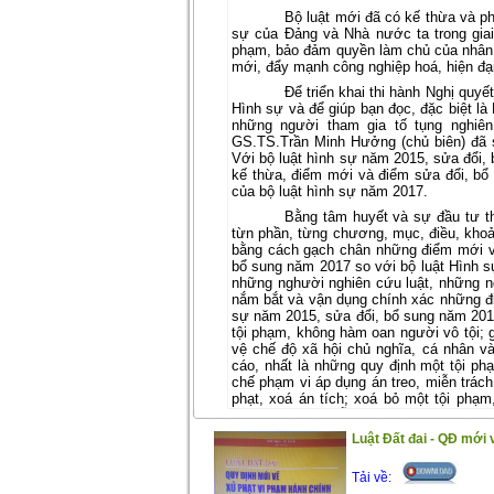
Bộ luật mới đã có kế thừa và ph
sự của Đảng và Nhà nước ta trong giai 
phạm, bảo đảm quyền làm chủ của nhân 
mới, đẩy mạnh công nghiệp hoá, hiện đạ
Để triển khai thi hành Nghị quy
Hình sự và để giúp bạn đọc, đặc biệt là 
những người tham gia tố tụng nghiên
GS.TS.Trần Minh Hưởng (chủ biên) đã 
Với bộ luật hình sự năm 2015, sửa đổi,
kế thừa, điểm mới và điểm sửa đổi, bổ
của bộ luật hình sự năm 2017.
Bằng tâm huyết và sự đầu tư th
từn phần, từng chương, mục, điều, khoản
bằng cách gạch chân những điểm mới v
bổ sung năm 2017 so với bộ luật Hình sự
những nghười nghiên cứu luật, những ng
nắm bắt và vận dụng chính xác những đ
sự năm 2015, sửa đổi, bổ sung năm 2017 
tội phạm, không hàm oan người vô tội; 
vệ chế độ xã hội chủ nghĩa, cá nhân và
cáo, nhất là những quy định một tội ph
chế phạm vi áp dụng án treo, miễn trách
phạt, xoá án tích; xoá bỏ một tội phạ
dụng án treo, miễn trách nhiệm hình sự,
trước thời hạn có điều kiện, xoá án tíc
Luật Đất đai - QĐ mới 
hành vi phạm tội đã thực hiện trước khi đ
“So sánh Bộ luật Hình sự năm
Tải về:
2015 sửa đổi, bổ sung năm 2017”
là 