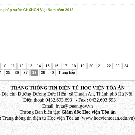
iến pháp nước CHXHCN Việt Nam năm 2013
10
11
12
13
14
15
16
17
18
19
20
21
22
23
24
4
35
36
37
38
39
40
Trang tiếp
TRANG THÔNG TIN ĐIỆN TỬ HỌC VIỆN TÒA ÁN
Địa chỉ: Đường Dương Đức Hiền, xã Thuận An, Thành phố Hà Nội.
Điện thoại: 0432.693.693 - Fax : 0432.693.693
Email: hvta@toaan.gov.vn
Trưởng Ban biên tập:
Giám đốc Học viện Tòa án
 Trang thông tin điện tử Học viện Tòa án (www.hocvientoaan.edu.vn) 