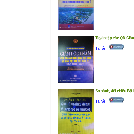
sách và bổ ích.
Trân trọng giới thiệu cùng bạn đọc!
Tuyển tập các QĐ Giá
Tải về:
So sánh, đối chiếu Bộ
Tải về: