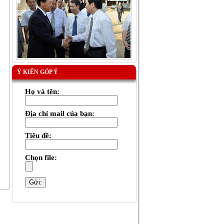
Ý KIẾN GÓP Ý
Họ và tên:
Địa chỉ mail của bạn:
Tiêu đề:
Chọn file: