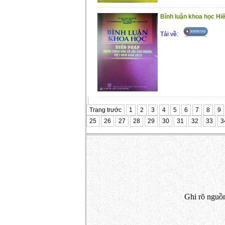
Bình luận khoa học H
Tải về:
Trang trước
1
2
3
4
5
6
7
8
9
25
26
27
28
29
30
31
32
33
3
Ghi rõ nguồn