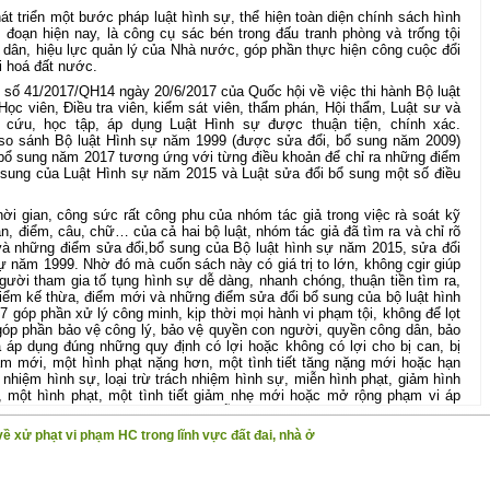
át triển một bước pháp luật hình sự, thể hiện toàn diện chính sách hình
đoạn hiện nay, là công cụ sác bén trong đấu tranh phòng và trống tội
dân, hiệu lực quản lý của Nhà nước, góp phần thực hiện công cuộc đổi
i hoá đất nước.
ết số 41/2017/QH14 ngày 20/6/2017 của Quốc hội về việc thi hành Bộ luật
Học viên, Điều tra viên, kiểm sát viên, thẩm phán, Hội thẩm, Luật sư và
 cứu, học tập, áp dụng Luật Hình sự được thuận tiện, chính xác.
so sánh Bộ luật Hình sự năm 1999 (được sửa đổi, bổ sung năm 2009)
 bổ sung năm 2017 tương ứng với từng điều khoản để chỉ ra những điểm
 sung của Luật Hình sự năm 2015 và Luật sửa đổi bổ sung một số điều
ời gian, công sức rất công phu của nhóm tác giả trong việc rà soát kỹ
, điểm, câu, chữ… của cả hai bộ luật, nhóm tác giả đã tìm ra và chỉ rõ
à những điểm sửa đổi,bổ sung của Bộ luật hình sự năm 2015, sửa đổi
 năm 1999. Nhờ đó mà cuốn sách này có giá trị to lớn, không cgir giúp
ười tham gia tố tụng hình sự dễ dàng, nhanh chóng, thuận tiền tìm ra,
iểm kế thừa, điểm mới và những điểm sửa đổi bổ sung của bộ luật hình
góp phần xử lý công minh, kịp thời mọi hành vi phạm tội, không để lọt
góp phần bảo vệ công lý, bảo vệ quyền con người, quyền công dân, bảo
 áp dụng đúng những quy định có lợi hoặc không có lợi cho bị can, bị
ạm mới, một hình phạt nặng hơn, một tình tiết tăng nặng mới hoặc hạn
 nhiệm hình sự, loại trừ trách nhiệm hình sự, miễn hình phạt, giảm hình
m, một hình phạt, một tình tiết giảm nhẹ mới hoặc mở rộng phạm vi áp
 loại trừ trách nhiệm hình sự, miễn hình phạt, giảm hình phạt, tha tù
h và quy định khác có lợi cho người phạm tội, thì được áp dụng đối với
về xử phạt vi phạm HC trong lĩnh vực đất đai, nhà ở
iều luật đó có hiệu lực thi hành.
 1999 (được sửa đổi, bổ sung năm 2009) với Bộ luật Hình sự năm
cuốn sách không chỉ có ý nghĩa lý luận mà còn có ý nghĩa thực tiễn sâu