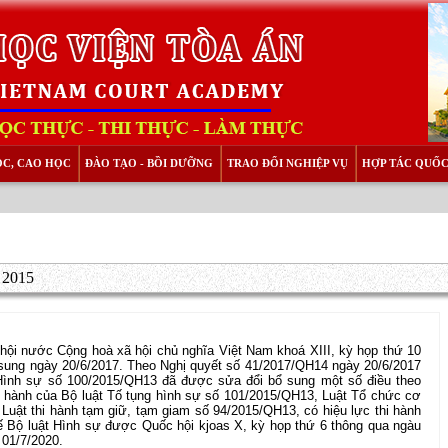
ỌC, CAO HỌC
ĐÀO TẠO - BỒI DƯỠNG
TRAO ĐỔI NGHIỆP VỤ
HỢP TÁC QUỐC
 2015
hội nước Cộng hoà xã hội chủ nghĩa Việt Nam khoá XIII, kỳ họp thứ 10
 sung ngày 20/6/2017. Theo Nghị quyết số 41/2017/QH14 ngày 20/6/2017
 Hình sự số 100/2015/QH13 đã được sửa đổi bổ sung một số điều theo
i hành của Bộ luật Tố tụng hình sự số 101/2015/QH13, Luật Tổ chức cơ
Luật thi hành tạm giữ, tạm giam số 94/2015/QH13, có hiệu lực thi hành
hế Bộ luật Hình sự được Quốc hội kjoas X, kỳ họp thứ 6 thông qua ngàu
 01/7/2020.