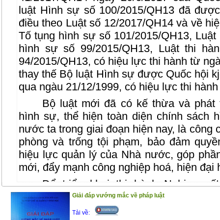
luật Hình sự số 100/2015/QH13 đã được
điều theo Luật số 12/2017/QH14 và về hiệu
Tố tụng hình sự số 101/2015/QH13, Luật 
hình sự số 99/2015/QH13, Luật thi hà
94/2015/QH13, có hiệu lực thi hành từ ngà
thay thế Bộ luật Hình sự được Quốc hội kj
qua ngàu 21/12/1999, có hiệu lực thi hành
Bộ luật mới đã có kế thừa và phát 
hình sự, thể hiện toàn diện chính sách
nước ta trong giai đoạn hiện nay, là công 
phòng và trống tội phạm, bảo đảm quyề
hiệu lực quản lý của Nhà nước, góp phần
mới, đẩy mạnh công nghiệp hoá, hiện đại 
Để triển khai thi hành Nghị quy
20/6/2017 của Quốc hội về việc thi hành B
Giải đáp vướng mắc về pháp luật
bạn đọc, đặc biệt là Học viên, Điều tra 
Tải về: