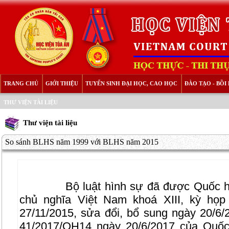
TRANG CHỦ
GIỚI THIỆU
TUYỂN SINH ĐẠI HỌC, CAO HỌC
ĐÀO TẠO - BỒ
THƯ VIỆN TÀI LIỆU
Thư viện tài liệu
So sánh BLHS năm 1999 với BLHS năm 2015
Bộ luật hình sự đã được Quốc 
chủ nghĩa Việt Nam khoá XIII, kỳ họp
27/11/2015, sửa đổi, bổ sung ngày 20/6/
41/2017/QH14 ngày 20/6/2017 của Quốc 