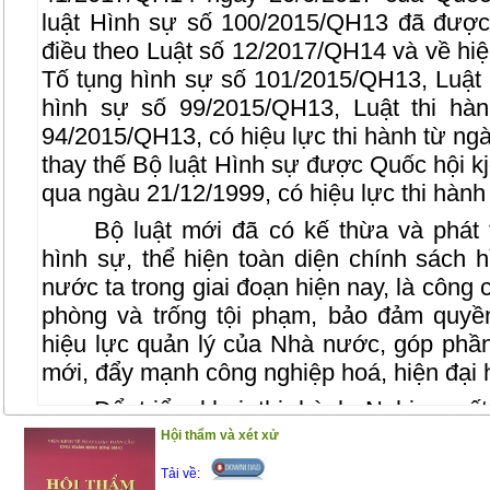
luật Hình sự số 100/2015/QH13 đã được
điều theo Luật số 12/2017/QH14 và về hiệu
Tố tụng hình sự số 101/2015/QH13, Luật 
hình sự số 99/2015/QH13, Luật thi hà
94/2015/QH13, có hiệu lực thi hành từ ngà
thay thế Bộ luật Hình sự được Quốc hội kj
qua ngàu 21/12/1999, có hiệu lực thi hành
Bộ luật mới đã có kế thừa và phát 
hình sự, thể hiện toàn diện chính sách
nước ta trong giai đoạn hiện nay, là công 
phòng và trống tội phạm, bảo đảm quyề
hiệu lực quản lý của Nhà nước, góp phần
mới, đẩy mạnh công nghiệp hoá, hiện đại 
Để triển khai thi hành Nghị quy
20/6/2017 của Quốc hội về việc thi hành B
Hội thẩm và xét xử
bạn đọc, đặc biệt là Học viên, Điều tra 
Tải về: