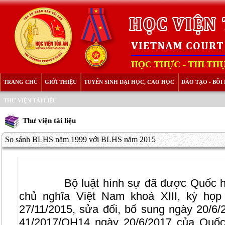
TRANG CHỦ
GIỚI THIỆU
TUYỂN SINH ĐẠI HỌC, CAO HỌC
ĐÀO TẠO - BỒ
THƯ VIỆN TÀI LIỆU
Thư viện tài liệu
So sánh BLHS năm 1999 với BLHS năm 2015
Bộ luật hình sự đã được Quốc 
chủ nghĩa Việt Nam khoá XIII, kỳ họp
27/11/2015, sửa đổi, bổ sung ngày 20/6/
41/2017/QH14 ngày 20/6/2017 của Quốc 